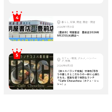
暮らし, 記事, 閉店, 開店・閉店
2026年7月31日
【豊前市】明屋書店 豊前店2026年
9月23日(水)閉店へ
カフェ・喫茶, グルメ, ハンバー
グ, 特集
2026年8月3日
【神コスパランチ特集】中津市/手作
りの優しさとこだわりの一杯に心満た
される。家族を想う特別なランチ
『Cafe Chouchou（カフェ・シュ
シュ）』