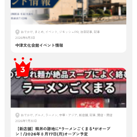
おでかけ, まとめ, イベント, ジモッシュPR, 注目記事, 記事
2026年8月3日
中津文化会館イベント情報
おでかけ, グルメ, ラーメン, 中華・アジア, 新店舗, 記事, 開店・閉店
2026年7月30日
【新店舗】韓丼の跡地に"ラーメンごくまる"がオープ
ン！/2026年８月17日(月)オープン予定