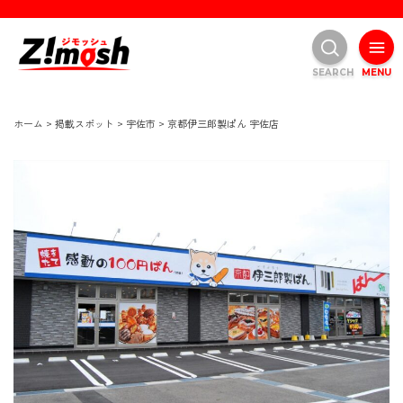
SEARCH
MENU
ホーム
>
掲載スポット
>
宇佐市
>
京都伊三郎製ぱん 宇佐店