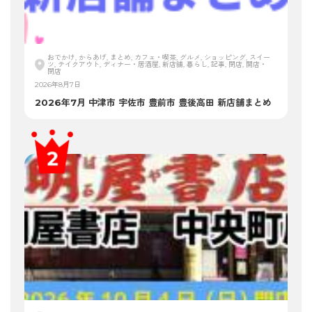
おでかけ, からあげ, まとめ, カフェ・喫茶, グルメ, ショッピング, スイー
ツ, テイクアウト, ディナー・居酒屋, 新店舗, 暮らし, 記事, 閉店, 開店・
閉店
2026年8月7日
2026年7月 中津市 宇佐市 豊前市 豊後高田 新店舗まとめ