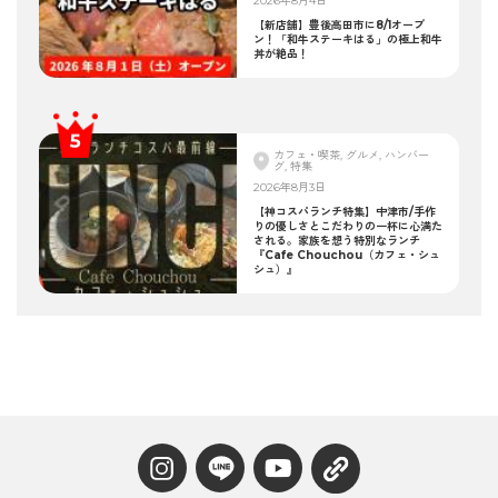
2026年8月4日
【新店舗】豊後高田市に8/1オープ
ン！「和牛ステーキはる」の極上和牛
丼が絶品！
カフェ・喫茶, グルメ, ハンバー
グ, 特集
2026年8月3日
【神コスパランチ特集】中津市/手作
りの優しさとこだわりの一杯に心満た
される。家族を想う特別なランチ
『Cafe Chouchou（カフェ・シュ
シュ）』