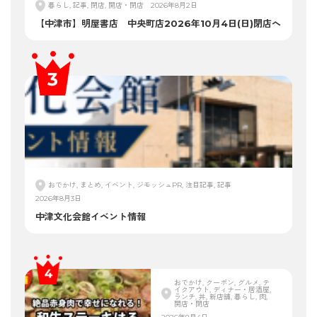
暮らし, 記事, 閉店, 開店・閉店
2026年8月2日
【中津市】明屋書店 中央町店2026年10月4日(日)閉店へ
おでかけ, まとめ, イベント, ジモッシュPR, 注目記事, 記事
2026年8月3日
中津文化会館イベント情報
おでかけ, クーポン, グルメ, テ
イクアウト, ディナー・居酒屋,
ランチ, 丼, 新店舗, 暮らし, 肉,
開店・閉店