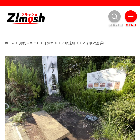
SEARCH
MENU
ホーム
>
掲載スポット
>
中津市
>
上ノ原遺跡（上ノ原横穴墓群）