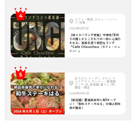
カフェ・喫茶, グルメ, ハンバー
グ, 特集
2026年8月3日
【神コスパランチ特集】中津市/手作
りの優しさとこだわりの一杯に心満た
される。家族を想う特別なランチ
『Cafe Chouchou（カフェ・シュ
シュ）』
おでかけ, クーポン, グルメ, テ
イクアウト, ディナー・居酒屋,
ランチ, 丼, 新店舗, 暮らし, 肉,
開店・閉店
2026年8月4日
【新店舗】豊後高田市に8/1オープ
ン！「和牛ステーキはる」の極上和牛
丼が絶品！