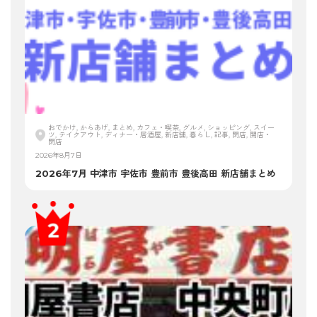
おでかけ, からあげ, まとめ, カフェ・喫茶, グルメ, ショッピング, スイー
ツ, テイクアウト, ディナー・居酒屋, 新店舗, 暮らし, 記事, 閉店, 開店・
閉店
2026年8月7日
2026年7月 中津市 宇佐市 豊前市 豊後高田 新店舗まとめ