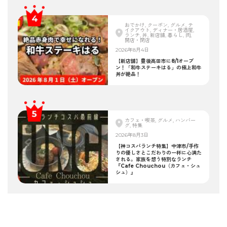
おでかけ, クーポン, グルメ, テ
イクアウト, ディナー・居酒屋,
ランチ, 丼, 新店舗, 暮らし, 肉,
開店・閉店
2026年8月4日
【新店舗】豊後高田市に8/1オープ
ン！「和牛ステーキはる」の極上和牛
丼が絶品！
カフェ・喫茶, グルメ, ハンバー
グ, 特集
2026年8月3日
【神コスパランチ特集】中津市/手作
りの優しさとこだわりの一杯に心満た
される。家族を想う特別なランチ
『Cafe Chouchou（カフェ・シュ
シュ）』