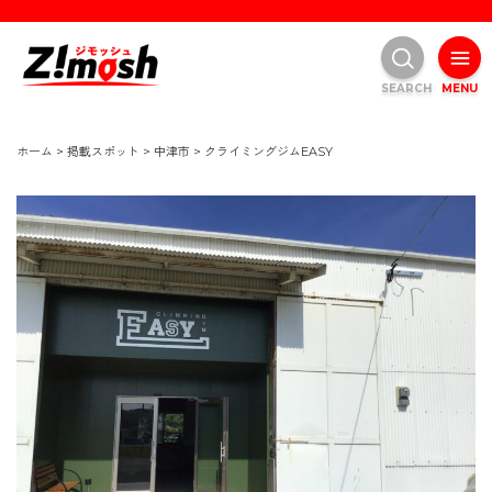
SEARCH
MENU
ホーム
>
掲載スポット
>
中津市
>
クライミングジムEASY