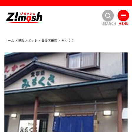
SEARCH
MENU
ホーム
>
掲載スポット
>
豊後高田市
>
みちくさ