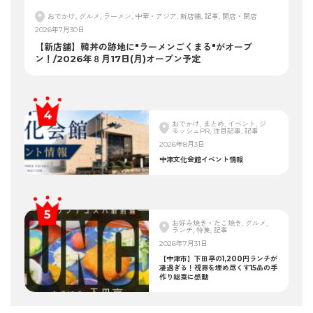
おでかけ, グルメ, ラーメン, 中華・アジア, 新店舗, 記事, 開店・閉店
2026年7月30日
【新店舗】韓丼の跡地に"ラーメンごくまる"がオープ
ン！/2026年８月17日(月)オープン予定
おでかけ, まとめ, イベント, ジ
モッシュPR, 注目記事, 記事
2026年8月3日
中津文化会館イベント情報
お好み焼き・たこ焼き, グルメ,
ランチ, 特集, 記事
2026年7月31日
【中津市】下田亭の1,200円ランチが
凄過ぎる！視界を埋め尽くす15品の手
作り総菜に感動