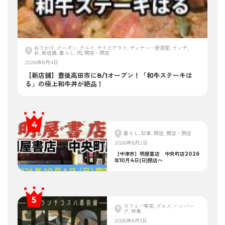
おでかけ, クーポン, グルメ, テイクアウト, ディナー・居酒屋, ランチ,
丼, 新店舗, 暮らし, 肉, 開店・閉店
2026年8月4日
【新店舗】豊後高田市に8/1オープン！「和牛ステーキは
る」の極上和牛丼が絶品！
暮らし, 記事, 閉店, 開店・閉店
2026年8月2日
【中津市】明屋書店 中央町店2026
年10月4日(日)閉店へ
カフェ・喫茶, グルメ, ハンバー
グ, 特集
2026年8月3日