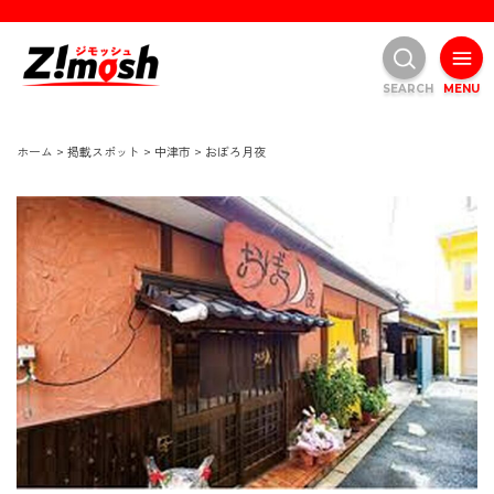
SEARCH
MENU
ホーム
>
掲載スポット
>
中津市
>
おぼろ月夜