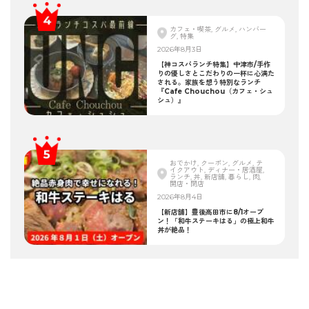
カフェ・喫茶, グルメ, ハンバー
グ, 特集
2026年8月3日
【神コスパランチ特集】中津市/手作
りの優しさとこだわりの一杯に心満た
される。家族を想う特別なランチ
『Cafe Chouchou（カフェ・シュ
シュ）』
おでかけ, クーポン, グルメ, テ
イクアウト, ディナー・居酒屋,
ランチ, 丼, 新店舗, 暮らし, 肉,
開店・閉店
2026年8月4日
【新店舗】豊後高田市に8/1オープ
ン！「和牛ステーキはる」の極上和牛
丼が絶品！