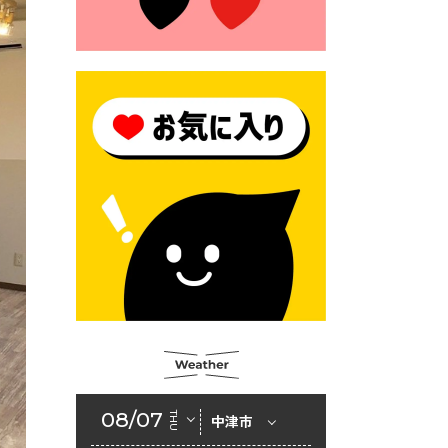
モにご注意ください！
2026年6月17日 クーリングシ
ェルターの指定
2026年6月10日 令和８年経済
センサス-活動調査
2026年6月9日 令和８年第３
回定例会「一般質問一覧表」
2026年6月5日 新婚世帯の家
賃の助成をしています
2026年6月2日 戸籍に氏名の
振り仮名が記載されます
2026年6月2日 入札参加資格
審査申請（建設工事・建設コ
ンサルタント業務）
08/07
THU
中津市
2026年6月1日 山田地域づくり
協議会