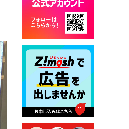
2026年7月17日 バス経路検索
のご利用案内
2026年7月10日 畑冷泉館の営
業について
2026年7月10日 台湾伝統音楽
団体 「北埔八音団・楽善軒」
公演開催のお知らせ
2026年7月9日 クラウドファ
ンディング型ふるさと納税の
実施について
2026年7月9日 農地法等に係
る各種申請に係る登記事項証
明書の添付省略について
2026年7月9日 廃食用油の回
収
2026年7月7日 「おゆずりコ