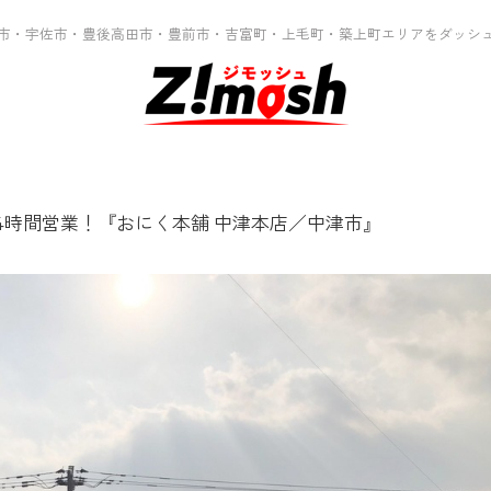
市・宇佐市・豊後高田市・豊前市・吉富町・上毛町・築上町エリアをダッシ
4時間営業！『おにく本舗 中津本店／中津市』