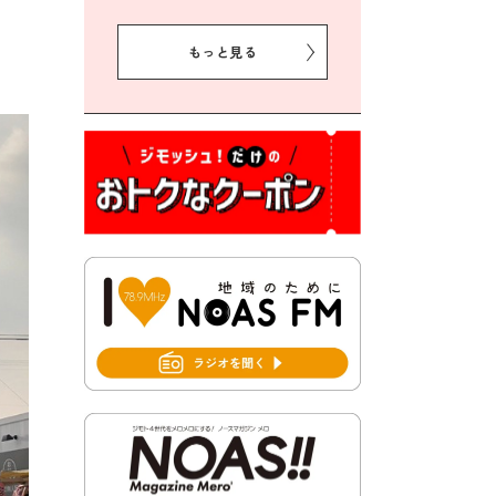
2026年7月31日 令和8年熊本
地震義援金の受付について
もっと見る
2026年7月31日 第６次豊前市
総合計画後期基本計画策定業
務委託に係る質問回答につい
て
2026年7月31日 市税等の納付
書が変わります！
2026年7月30日 豊前市立豊前
中学校の進捗状況について
2026年7月30日 豊前市立学校
再編成準備協議会
2026年7月30日 豊前市立学校
紹介≪再編計画の見直しにつ
いて≫
2026年7月29日 豊前市指定ご
み袋販売のお知らせ