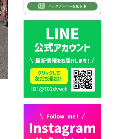
2026年7月28日 豊前カラス天
狗みなと祭り（花火大会）開
催決定！
2026年7月28日 ごみ収集日の
お知らせ
2026年7月28日 令和8年度
京築地区水道企業団職員採用
試験（募集）
2026年7月27日 マイナンバー
カード交付に伴う休日および
平日夜間開庁の案内
2026年7月22日 令和８年度
「こども文化パスポート事
業」
2026年7月21日 卜仙の郷 お
盆期間の営業時間のお知らせ