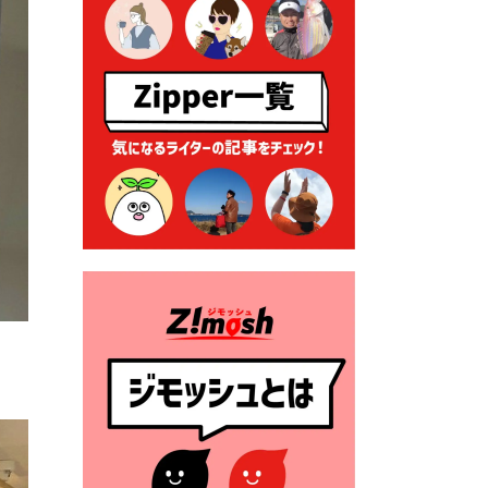
ーナー」について
2026年7月1日 豊前市民プール
一般開放
2026年7月1日 「豊前市定住促
進奨励金」が始まります！
（令和８年４月１日施行）
2026年6月25日 指定ごみ袋価
格改定
2026年6月23日 公告一覧（市
内業者対象）を更新しまし
た。
2026年6月23日 （一財）豊前
市佐野・則尾育英会奨学生募
集の「てびき」
2026年6月22日 神楽人の祭展
2026年6月18日 セアカゴケグ