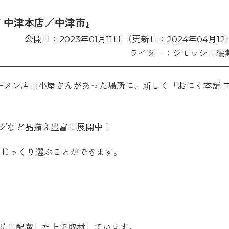
 中津本店／中津市』
公開日：2023年01月11日 （更新日：2024年04月1
ライター：ジモッシュ編
はラーメン店山小屋さんがあった場所に、新しく「おにく本舗 
グなど品揃え豊富に展開中！
ずじっくり選ぶことができます。
防に配慮した上で取材しています。