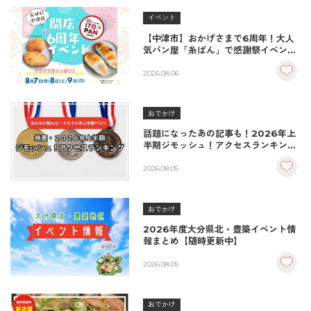
イベント
【中津市】おかげさまで6周年！大人
気パン屋「糸ぱん」で感謝祭イベント
開催！豪華景品が当たる抽選会も
♪（8/7〜8/9）
2026.08.06
おでかけ
話題になったあの記事も！2026年上
半期ジモッシュ！アクセスランキング
BEST10
2026.08.05
おでかけ
2026年度大分県北・豊築イベント情
報まとめ【随時更新中】
2026.08.05
おでかけ