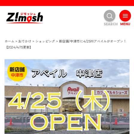
SEARCH
MENU
ホーム
>
おでかけ
>
ショッピング
>
新店舗/中津市に4/25㈭アベイルがオープン！
【2024/4/15更新】