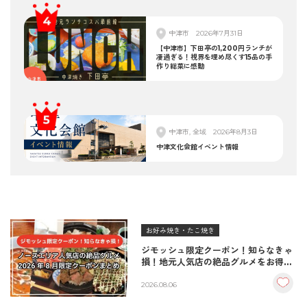
中津市
2026年7月31日
【中津市】下田亭の1,200円ランチが
凄過ぎる！視界を埋め尽くす15品の手
作り総菜に感動
中津市, 全域
2026年8月3日
中津文化会館イベント情報
お好み焼き・たこ焼き
ジモッシュ限定クーポン！知らなきゃ
損！地元人気店の絶品グルメをお得に
楽しむクーポンまとめ
2026.08.06