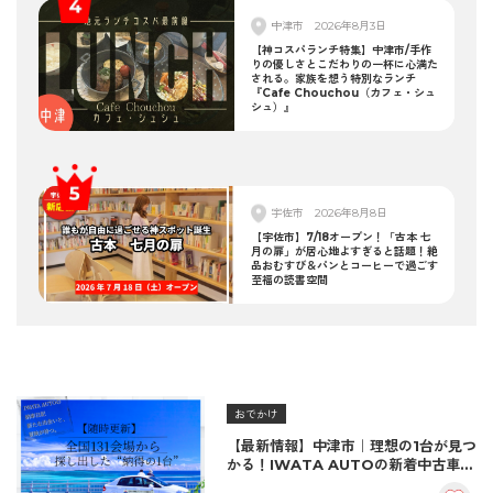
中津市
2026年8月3日
【神コスパランチ特集】中津市/手作
りの優しさとこだわりの一杯に心満た
される。家族を想う特別なランチ
『Cafe Chouchou（カフェ・シュ
シュ）』
宇佐市
2026年8月8日
【宇佐市】7/18オープン！「古本 七
月の扉」が居心地よすぎると話題！絶
品おむすび＆パンとコーヒーで過ごす
至福の読書空間
おでかけ
【最新情報】中津市｜理想の1台が見つ
かる！IWATA AUTOの新着中古車＆
納車実績をご紹介