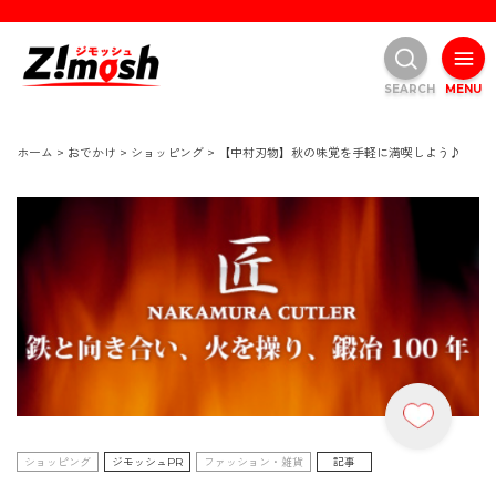
SEARCH
MENU
ホーム
>
おでかけ
>
ショッピング
>
【中村刃物】秋の味覚を手軽に満喫しよう♪
ショッピング
ジモッシュPR
ファッション・雑貨
記事