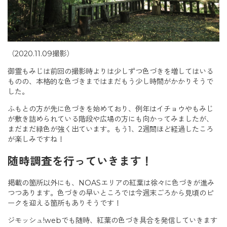
（2020.11.09撮影）
御霊もみじは前回の撮影時よりは少しずつ色づきを増してはいる
ものの、本格的な色づきまではまだもう少し時間がかかりそうで
した。
ふもとの方が先に色づきを始めており、例年はイチョウやもみじ
が敷き詰められている階段や広場の方にも向かってみましたが、
まだまだ緑色が強く出ています。もう1、2週間ほど経過したころ
が楽しみですね！
随時調査を行っていきます！
掲載の箇所以外にも、NOASエリアの紅葉は徐々に色づきが進み
つつあります。色づきの早いところでは今週末ごろから見頃のピ
ークを迎える箇所もありそうです！
ジモッシュ!webでも随時、紅葉の色づき具合を発信していきます