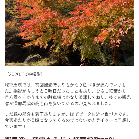
（2020.11.09撮影）
深耶馬溪では、前回撮影時よりもかなり色づきが進んでいまし
た。撮影がちょうど日曜日だったこともあり、ひさし紅葉から一
目八景へ向かうまでの駐車場はかなり渋滞しており、多くの観光
客が深耶馬溪の商店街を歩いているのが見られました。
まだ緑の部分も若干ありますが、ほぼピークに近い色づきです。
今週あたりが見頃になってくるのではないかとライターは予想し
ています！