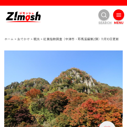
SEARCH
MENU
ホーム
>
おでかけ
>
観光
>
紅葉指数調査（中津市・耶馬溪編第2弾）11月10日更新