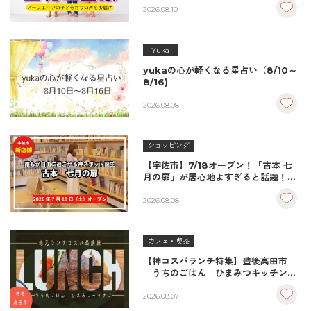
2026.08.10
Yuka
yukaの心が軽くなる星占い（8/10～
8/16)
2026.08.08
ショッピング
【宇佐市】7/18オープン！「古本 七
月の扉」が居心地よすぎると話題！絶
品おむすび＆パンとコーヒーで過ごす
至福の読書空間
2026.08.08
カフェ・喫茶
【神コスパランチ特集】豊後高田市
「うちのごはん ひまみつキッチン」
｜秘伝タレが決め手の絶品ハンバーグ
＆生姜焼き！
2026.08.07