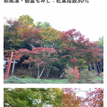
耶馬溪・御霊もみじ：紅葉指数30％