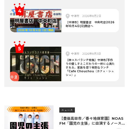
中津市
2026年8月2日
【中津市】明屋書店 中央町店2026
年10月4日(日)閉店へ
中津市
2026年8月3日
【神コスパランチ特集】中津市/手作
りの優しさとこだわりの一杯に心満た
される。家族を想う特別なランチ
『Cafe Chouchou（カフェ・シュ
シュ）』
ニュース
【豊後高田市／香々地保育園】NOAS
FM「園児の主張」に出演するノース
エリアの子どもたち