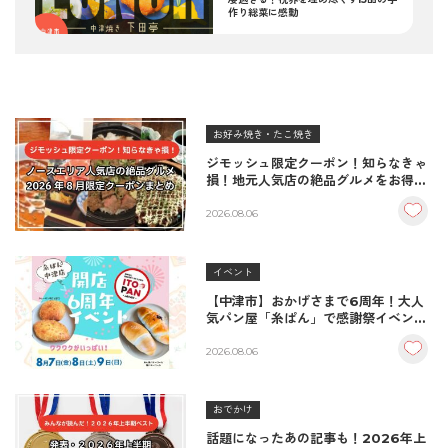
作り総菜に感動
お好み焼き・たこ焼き
ジモッシュ限定クーポン！知らなきゃ
損！地元人気店の絶品グルメをお得に
楽しむクーポンまとめ
2026.08.06
イベント
【中津市】おかげさまで6周年！大人
気パン屋「糸ぱん」で感謝祭イベント
開催！豪華景品が当たる抽選会も
♪（8/7〜8/9）
2026.08.06
おでかけ
話題になったあの記事も！2026年上