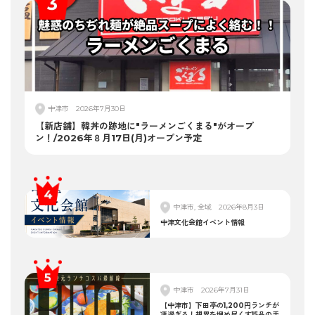
中津市
2026年7月30日
【新店舗】韓丼の跡地に"ラーメンごくまる"がオープ
ン！/2026年８月17日(月)オープン予定
中津市, 全域
2026年8月3日
中津文化会館イベント情報
中津市
2026年7月31日
【中津市】下田亭の1,200円ランチが
凄過ぎる！視界を埋め尽くす15品の手