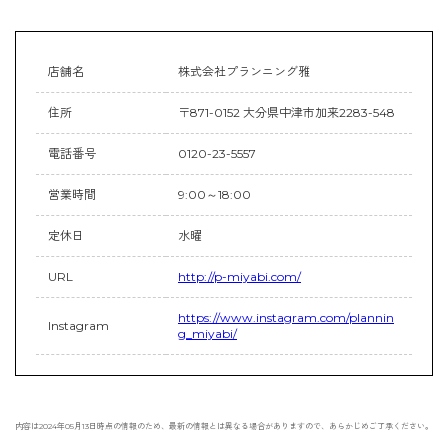
店舗名
株式会社プランニング雅
住所
〒871-0152 大分県中津市加来2283-548
電話番号
0120-23-5557
営業時間
9:00～18:00
定休日
水曜
URL
http://p-miyabi.com/
https://www.instagram.com/plannin
Instagram
g_miyabi/
内容は2024年05月13日時点の情報のため、最新の情報とは異なる場合がありますので、あらかじめご了承ください。