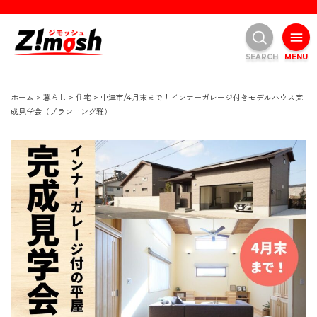
SEARCH
MENU
ホーム
>
暮らし
>
住宅
>
中津市/4月末まで！インナーガレージ付きモデルハウス完
成見学会（プランニング雅）