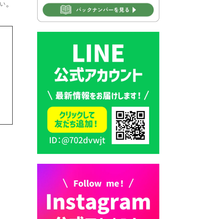
い。
2026年7月31日 市税等の納付
書が変わります！
2026年7月30日 豊前市立豊前
中学校の進捗状況について
2026年7月30日 豊前市立学校
再編成準備協議会
2026年7月30日 豊前市立学校
紹介≪再編計画の見直しにつ
いて≫
2026年7月29日 豊前市指定ご
み袋販売のお知らせ
2026年7月28日 豊前カラス天
狗みなと祭り（花火大会）開
催決定！
2026年7月28日 ごみ収集日の
お知らせ