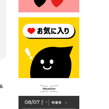
2026年6月23日 公告一覧（市
内業者対象）を更新しまし
た。
2026年6月23日 （一財）豊前
市佐野・則尾育英会奨学生募
集の「てびき」
2026年6月22日 神楽人の祭展
2026年6月18日 セアカゴケグ
モにご注意ください！
2026年6月17日 クーリングシ
ェルターの指定
2026年6月10日 令和８年経済
品
センサス-活動調査
2026年6月9日 令和８年第３
08/07
THU
中津市
回定例会「一般質問一覧表」