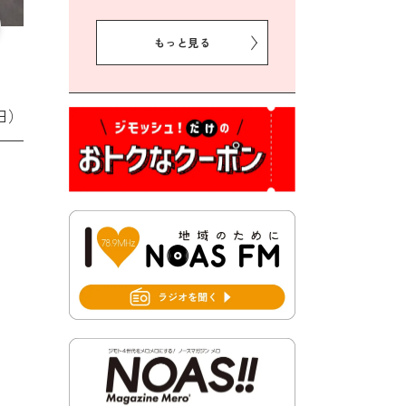
2026年8月5日 豊前市プレミ
アム付き商品券事業に関する
もっと見る
お知らせ
2026年8月5日 豊前市クリー
ン作戦参加者募集
日）
2026年8月3日 千束地域づく
り協議会
2026年8月3日 第13回市町村
対抗「福岡駅伝」出場選手募
集！
2026年7月31日 令和8年熊本
地震義援金の受付について
2026年7月31日 第６次豊前市
総合計画後期基本計画策定業
務委託に係る質問回答につい
て