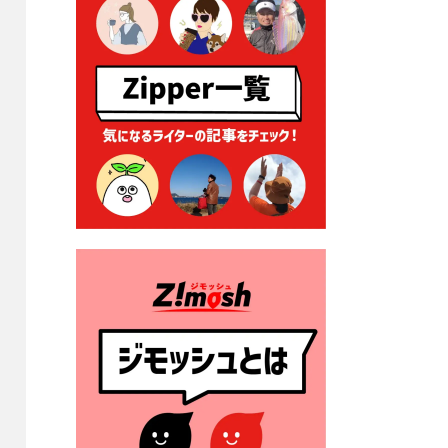
2026年7月9日 クラウドファ
ンディング型ふるさと納税の
実施について
2026年7月9日 農地法等に係
る各種申請に係る登記事項証
明書の添付省略について
2026年7月9日 廃食用油の回
収
2026年7月7日 「おゆずりコ
ーナー」について
2026年7月1日 豊前市民プール
一般開放
2026年7月1日 「豊前市定住促
進奨励金」が始まります！
（令和８年４月１日施行）
2026年6月25日 指定ごみ袋価
格改定