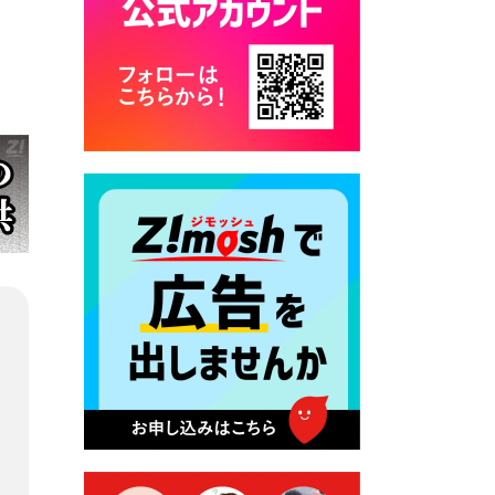
2026年7月28日 令和8年度
京築地区水道企業団職員採用
試験（募集）
2026年7月27日 マイナンバー
カード交付に伴う休日および
平日夜間開庁の案内
2026年7月22日 令和８年度
「こども文化パスポート事
業」
2026年7月21日 卜仙の郷 お
盆期間の営業時間のお知らせ
2026年7月17日 バス経路検索
のご利用案内
2026年7月10日 台湾伝統音楽
団体 「北埔八音団・楽善軒」
公演開催のお知らせ