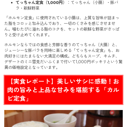
てっちゃん定食（1,000円）
：てっちゃん（小腸）・豚バ
ラ・新鮮野菜
「ホルモン定食」に使用されている小腸は、上質な旨味が詰まっ
た脂をコロッと包み込んでおり、一切のくさみを感じさせませ
ん。噛むたびに溢れる脂のコクを、セットの新鮮な野菜がさっぱ
りと受け止めてくれます。
ホルモンならではの食感と芳醇な香りのてっちゃん（大腸）と、
ジューシーな豚バラを同時に楽しめる「てっちゃん定食」も、お
肉好きにはたまらない大満足の構成。どちらもスープ、キムチ、
デザートのミニ雪見だいふくまで付いて1,000円ポッキリという驚
異の価格設定となっています。
【実食レポート】美しいサシに感動！お
肉の旨みと上品な甘みを堪能する「カル
ビ定食」