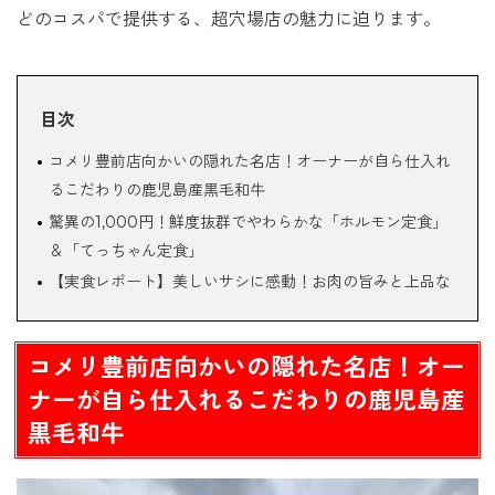
どのコスパで提供する、超穴場店の魅力に迫ります。
目次
コメリ豊前店向かいの隠れた名店！オーナーが自ら仕入れ
るこだわりの鹿児島産黒毛和牛
驚異の1,000円！鮮度抜群でやわらかな「ホルモン定食」
＆「てっちゃん定食」
【実食レポート】美しいサシに感動！お肉の旨みと上品な
甘みを堪能する「カルビ定食」
ランチ限定でご飯おかわり自由！「お腹いっぱいにしてほ
コメリ豊前店向かいの隠れた名店！オー
しい」親子の温かい想い
ナーが自ら仕入れるこだわりの鹿児島産
黒毛和牛