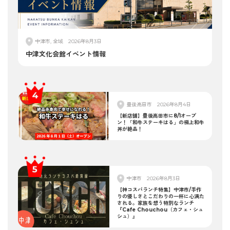
中津市, 全域
2026年8月3日
中津文化会館イベント情報
豊後高田市
2026年8月4日
【新店舗】豊後高田市に8/1オープ
ン！「和牛ステーキはる」の極上和牛
丼が絶品！
中津市
2026年8月3日
【神コスパランチ特集】中津市/手作
りの優しさとこだわりの一杯に心満た
される。家族を想う特別なランチ
『Cafe Chouchou（カフェ・シュ
シュ）』