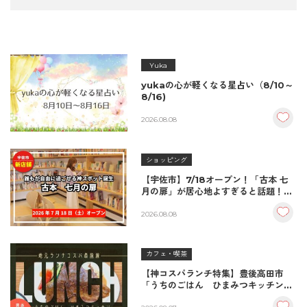
Yuka
yukaの心が軽くなる星占い（8/10～
8/16)
2026.08.08
ショッピング
【宇佐市】7/18オープン！「古本 七
月の扉」が居心地よすぎると話題！絶
品おむすび＆パンとコーヒーで過ごす
至福の読書空間
2026.08.08
カフェ・喫茶
【神コスパランチ特集】豊後高田市
「うちのごはん ひまみつキッチン」
｜秘伝タレが決め手の絶品ハンバーグ