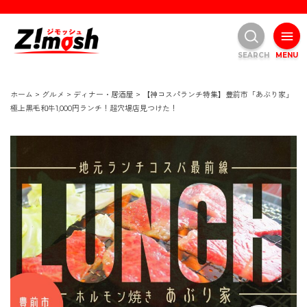
SEARCH
MENU
ホーム
>
グルメ
>
ディナー・居酒屋
>
【神コスパランチ特集】豊前市「あぶり家」
極上黒毛和牛1,000円ランチ！超穴場店見つけた！