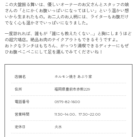
この大盤振る舞いは、優しいオーナーのお父さんとスタッフの娘
さんの「とにかくお腹いっぱいになってほしい」という温かい想
いから生まれたもの。お二人のお人柄には、ライターもお腹だけ
でなく心も温かさでいっぱいになりました。
一度訪れれば、誰もが「誰にも教えたくない…」と胸にしまうほど
の超穴場店。絶品お肉のテイクアウトもできるそうですよ。
おトクなランチはもちろん、がっつり満喫できるディナーにもぜ
ひお腹ぺこぺこにして足を運んでみてくださいね！
店舗名
ホルモン焼き あぶり家
住所
福岡県豊前市赤熊229
電話番号
0979-82-1600
営業時間
11:30~14:00、17:30~22:00
定休日
火水