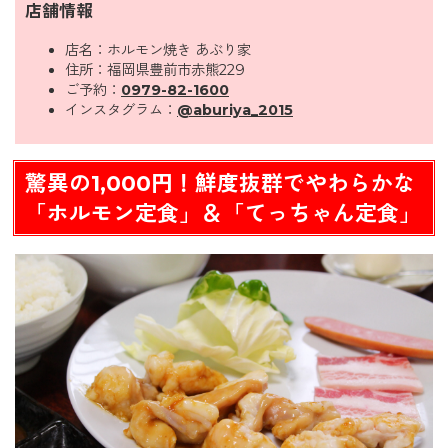
店舗情報
店名：ホルモン焼き あぶり家
住所：福岡県豊前市赤熊229
ご予約：
0979-82-1600
インスタグラム：
@aburiya_2015
驚異の1,000円！鮮度抜群でやわらかな
「ホルモン定食」＆「てっちゃん定食」