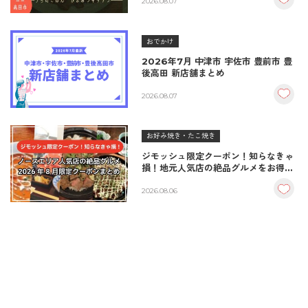
＆生姜焼き！
2026.08.07
おでかけ
2026年7月 中津市 宇佐市 豊前市 豊
後高田 新店舗まとめ
2026.08.07
お好み焼き・たこ焼き
ジモッシュ限定クーポン！知らなきゃ
損！地元人気店の絶品グルメをお得に
楽しむクーポンまとめ
2026.08.06