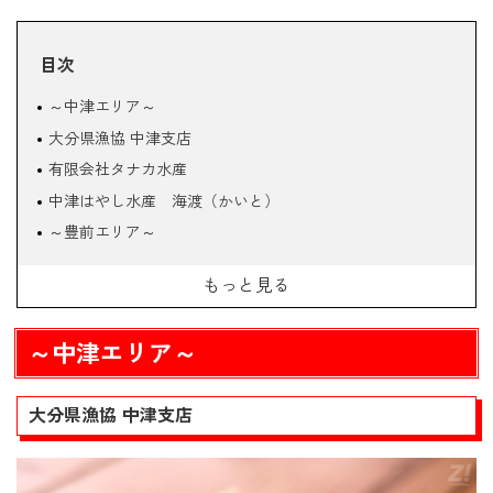
目次
～中津エリア～
大分県漁協 中津支店
有限会社タナカ水産
中津はやし水産 海渡（かいと）
～豊前エリア～
うみてらす豊前
もっと見る
豊前海一粒かき直売所 『海幸丸 うめざわ水産』
碧海丸（あおみまる）水産
～中津エリア～
～吉富エリア～
有限会社南水産
大分県漁協 中津支店