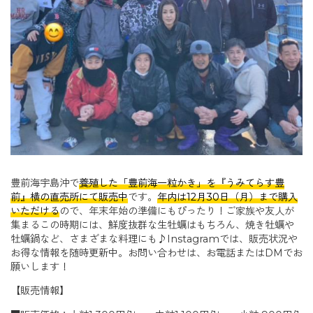
豊前海宇島沖で
養殖した「豊前海一粒かき」を『うみてらす豊
前』横の直売所にて販売中
です。
年内は12月30日（月）まで購入
いただける
ので、年末年始の準備にもぴったり！ご家族や友人が
集まるこの時期には、鮮度抜群な生牡蠣はもちろん、焼き牡蠣や
牡蠣鍋など、さまざまな料理にも♪Instagramでは、販売状況や
お得な情報を随時更新中。お問い合わせは、お電話またはDMでお
願いします！
【販売情報】