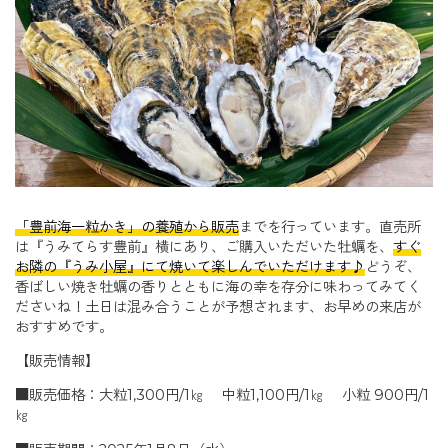
「豊前海一粒かき」の養殖から販売
までを行っています。直売所
は『うみてらす豊前』横にあり、ご購入いただいた牡蠣を、
すぐ
お隣の『うみ小屋』にて焼いて楽しんでいただけます♪
どうぞ、
香ばしい焼き牡蠣の香りとともに海の幸を存分に味わってみてく
ださいね！土日は混み合うことが予想されます、お早めの来店が
おすすめです。
【販売情報】
■販売価格：大粒1,300円/1㎏ 中粒1,100円/1㎏ 小粒 900円/1
㎏