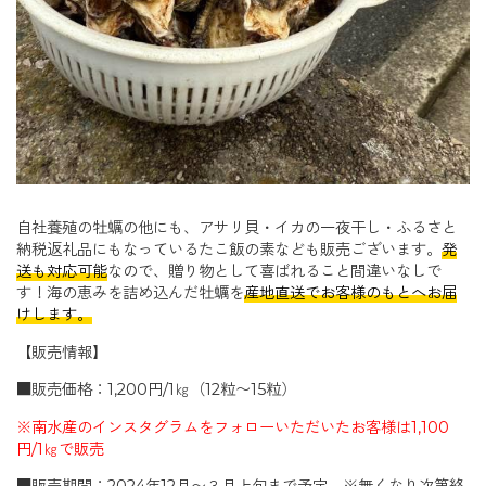
自社養殖の牡蠣の他にも、アサリ貝・イカの一夜干し・ふるさと
納税返礼品にもなっているたこ飯の素なども販売ございます。
発
送も対応可能
なので、贈り物として喜ばれること間違いなしで
す！海の恵みを詰め込んだ牡蠣を
産地直送でお客様のもとへお届
けします。
【販売情報】
■販売価格：1,200円/1㎏（12粒〜15粒）
※南水産のインスタグラムをフォローいただいたお客様は1,100
円/1㎏で販売