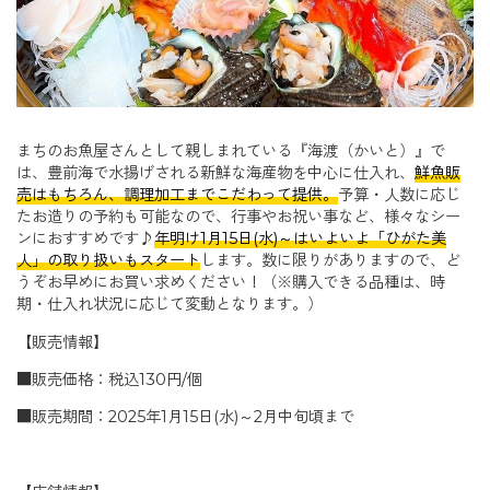
まちのお魚屋さんとして親しまれている『海渡（かいと）』で
は、豊前海で水揚げされる新鮮な海産物を中心に仕入れ、
鮮魚販
売はもちろん、調理加工までこだわって提供。
予算・人数に応じ
たお造りの予約も可能なので、行事やお祝い事など、様々なシー
ンにおすすめです♪
年明け1月15日(水)～はいよいよ「ひがた美
人」の取り扱いもスタート
します。数に限りがありますので、ど
うぞお早めにお買い求めください！（※購入できる品種は、時
期・仕入れ状況に応じて変動となります。）
【販売情報】
■販売価格：税込130円/個
■販売期間：2025年1月15日(水)～2月中旬頃まで