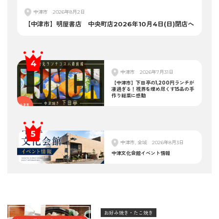
中津市
2026年8月2日
【中津市】明屋書店 中央町店2026年10月4日(日)閉店へ
中津市
2026年7月31日
【中津市】下田亭の1,200円ランチが
凄過ぎる！視界を埋め尽くす15品の手
作り総菜に感動
中津市, 全域
2026年8月3日
中津文化会館イベント情報
お好み焼き・たこ焼き