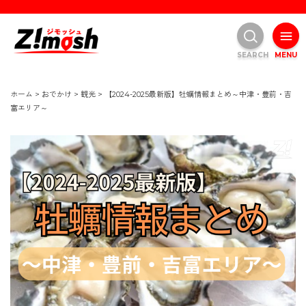
SEARCH
MENU
ホーム
>
おでかけ
>
観光
>
【2024-2025最新版】牡蠣情報まとめ～中津・豊前・吉
富エリア～