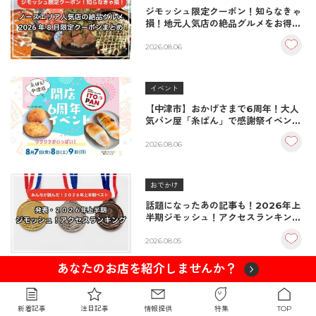
ジモッシュ限定クーポン！知らなきゃ
損！地元人気店の絶品グルメをお得に
楽しむクーポンまとめ
2026.08.06
イベント
【中津市】おかげさまで6周年！大人
気パン屋「糸ぱん」で感謝祭イベント
開催！豪華景品が当たる抽選会も
♪（8/7〜8/9）
2026.08.06
おでかけ
話題になったあの記事も！2026年上
半期ジモッシュ！アクセスランキング
BEST10
2026.08.05
あなたのお店を紹介しませんか？
おでかけ
2026年度大分県北・豊築イベント情
新着記事
注目記事
情報提供
特集
TOP
報まとめ【随時更新中】