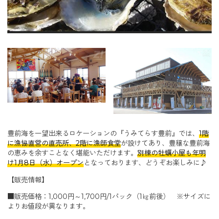
豊前海を一望出来るロケーションの『うみてらす豊前』では、
1階
に漁協直営の直売所、2階に漁師食堂
が設けてあり、豊穣な豊前海
の恵みを余すことなく堪能いただけます。
別棟の牡蠣小屋も年明
け1月8日（水）オープン
となっております、どうぞお楽しみに♪
【販売情報】
■販売価格：1,000円～1,700円/1パック（1㎏前後） ※サイズに
よりお値段が異なります。