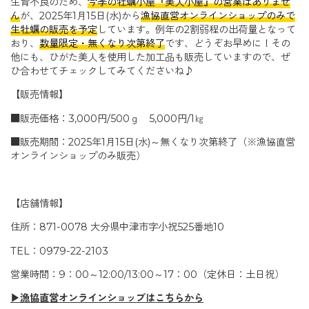
生育不良のため、
今季の牡蠣小屋『美人小屋』の営業はありませ
ん
が、2025年1月15日(水)から
漁協直営オンラインショップのみで
生牡蠣の販売を予定
しています。例年の2割弱程の出荷量となって
おり、
数量限定・無くなり次第終了
です、どうぞお早めに！その
他にも、ひがた美人を使用した加工品も販売していますので、ぜ
ひ合わせてチェックしてみてくださいね♪
【販売情報】
■販売価格：3,000円/500ｇ 5,000円/1㎏
■販売期間：2025年1月15日(水)～無くなり次第終了（※漁協直営
オンラインショップのみ販売）
【店舗情報】
住所：871-0078 大分県中津市字小祝525番地10
TEL：0979-22-2103
営業時間：9：00～12:00/13:00～17：00（定休日：土日祝）
▶漁協直営オンラインショップはこちらから