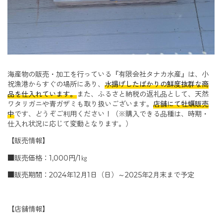
海産物の販売・加工を行っている『有限会社タナカ水産』は、小
祝漁港からすぐの場所にあり、
水揚げしたばかりの鮮度抜群な商
品を仕入れています。
また、ふるさと納税の返礼品として、天然
ワタリガニや青ガザミも取り扱いございます。
店舗にて牡蠣販売
中
です、どうぞご利用ください！（※購入できる品種は、時期・
仕入れ状況に応じて変動となります。）
【販売情報】
■販売価格：1,000円/1㎏
■販売期間：2024年12月1日（日）～2025年2月末まで予定
【店舗情報】