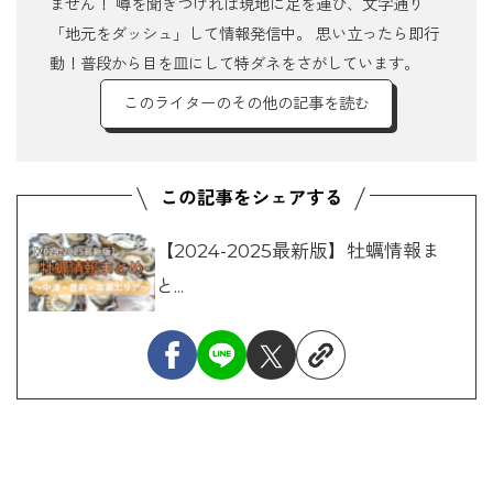
ません！ 噂を聞きつければ現地に足を運び、文字通り
「地元をダッシュ」して情報発信中。 思い立ったら即行
動！普段から目を皿にして特ダネをさがしています。
このライターのその他の記事を読む
【2024-2025最新版】牡蠣情報ま
と...