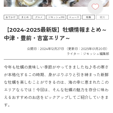
おでかけ
まとめ
グルメ
ジモッシュPR
ニュース
特集
観光
【2024-2025最新版】牡蠣情報まとめ～
中津・豊前・吉富エリア～
公開日：2024年12月27日 （更新日：2025年01月20日）
ライター：ジモッシュ編集部
今年も牡蠣の美味しい季節がやってきましたね♪冬の寒さ
が本格化するこの時期、身がぷりぷりと引き締まった新鮮
な牡蠣を楽しむことができるのは、海の幸に恵まれたこの
エリアならでは！今回は、そんな牡蠣の魅力を存分に味わ
えるおすすめのお店をピックアップしてご紹介していきま
す。