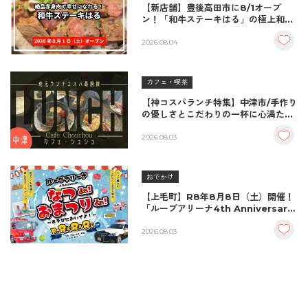
【新店舗】豊後高田市に8/1オープ
ン！「和牛ステーキはる」の極上和牛
丼が絶品！
2026.08.04
カフェ・喫茶
【神コスパランチ特集】中津市/手作り
の優しさとこだわりの一杯に心満たさ
れる。家族を想う特別なランチ
『Cafe Chouchou（カフェ・シュ
2026.08.03
シュ）』
おでかけ
【上毛町】R8年8月8日（土）開催！
「ループアリーナ4th Anniversary
なつda!おまつりda!～あそびにおい
でよ～」
2026.08.03