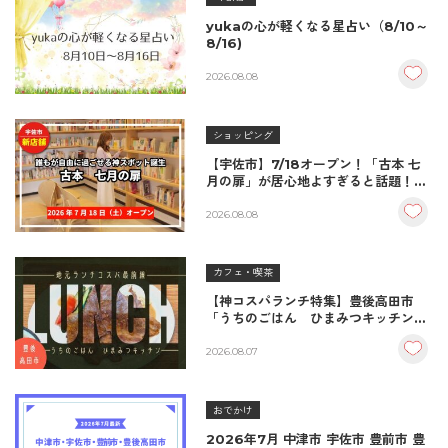
yukaの心が軽くなる星占い（8/10～
8/16)
2026.08.08
ショッピング
【宇佐市】7/18オープン！「古本 七
月の扉」が居心地よすぎると話題！絶
品おむすび＆パンとコーヒーで過ごす
至福の読書空間
2026.08.08
カフェ・喫茶
【神コスパランチ特集】豊後高田市
「うちのごはん ひまみつキッチン」
｜秘伝タレが決め手の絶品ハンバーグ
＆生姜焼き！
2026.08.07
おでかけ
2026年7月 中津市 宇佐市 豊前市 豊