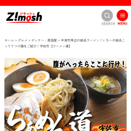
SEARCH
MENU
ホーム
>
グルメ
>
ディナー・居酒屋
>
中津市周辺の絶品ラーメン！いち一の絶品こ
ってりつけ麺をご紹介！宇佐市【ラーメン道】