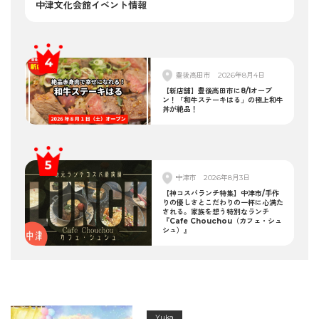
中津文化会館イベント情報
豊後高田市
2026年8月4日
【新店舗】豊後高田市に8/1オープ
ン！「和牛ステーキはる」の極上和牛
丼が絶品！
中津市
2026年8月3日
【神コスパランチ特集】中津市/手作
りの優しさとこだわりの一杯に心満た
される。家族を想う特別なランチ
『Cafe Chouchou（カフェ・シュ
シュ）』
Yuka