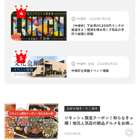
中津市
2026年7月31日
【中津市】下田亭の1,200円ランチが
凄過ぎる！視界を埋め尽くす15品の手
作り総菜に感動
中津市, 全域
2026年8月3日
中津文化会館イベント情報
お好み焼き・たこ焼き
ジモッシュ限定クーポン！知らなきゃ
損！地元人気店の絶品グルメをお得に
楽しむクーポンまとめ
2026.08.06