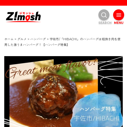
SEARCH
MENU
ホーム
>
グルメ
>
ハンバーグ
>
宇佐市/「HIBACHI」のハンバーグは粗挽き肉を使
用した激うまハンバーグ！【ハンバーグ特集】