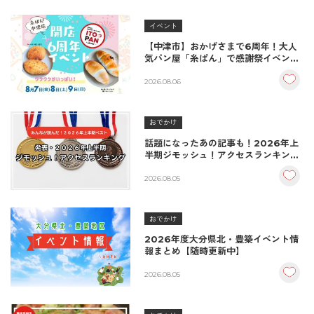
イベント
【中津市】おかげさまで6周年！大人
気パン屋「糸ぱん」で感謝祭イベント
開催！豪華景品が当たる抽選会も
♪（8/7〜8/9）
2026.08.06
おでかけ
話題になったあの記事も！2026年上
半期ジモッシュ！アクセスランキング
BEST10
2026.08.05
おでかけ
2026年度大分県北・豊築イベント情
報まとめ【随時更新中】
2026.08.05