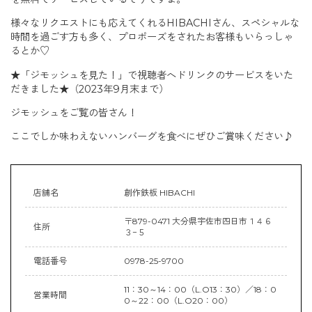
様々なリクエストにも応えてくれるHIBACHIさん、スペシャルな
時間を過ごす方も多く、プロポーズをされたお客様もいらっしゃ
るとか♡
★「ジモッシュを見た！」で視聴者へドリンクのサービスをいた
だきました★（2023年9月末まで）
ジモッシュをご覧の皆さん！
ここでしか味わえないハンバーグを食べにぜひご賞味ください♪
店舗名
創作鉄板 HIBACHI
〒879-0471 大分県宇佐市四日市１４６
住所
３−５
電話番号
0978-25-9700
11：30～14：00（L.O13：30）／18：0
営業時間
0～22：00（L.O20：00）