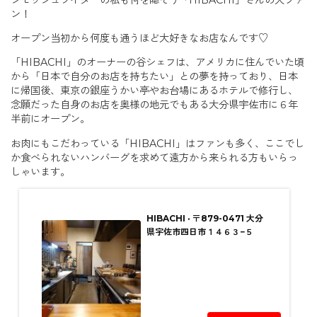
ン！
オープン当初から何度も通うほど大好きなお店なんです♡
「HIBACHI」のオーナーの谷シェフは、アメリカに住んでいた頃
から「日本で自分のお店を持ちたい」との夢を持っており、日本
に帰国後、東京の銀座うかい亭やお台場にあるホテルで修行し、
念願だった自身のお店を奥様の地元でもある大分県宇佐市に６年
半前にオープン。
お肉にもこだわっている「HIBACHI」はファンも多く、ここでし
か食べられないハンバーグを求めて遠方から来られる方もいらっ
しゃいます。
HIBACHI · 〒879-0471 大分
県宇佐市四日市１４６３−５