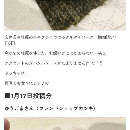
広島県産牡蠣のカキフライつつみタルタルソース（期間限定）
110円
今が旬の牡蠣を使った、牡蠣好きにはたまらない一品☆
アクセントのタルタルソースがたまりません(*´∀｀*)
ぶっちゃけ…
何個でも食べれます♪w
■1月17日投稿分
ゆうごまさん（フレンドショップカツキ）