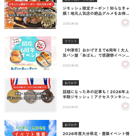
ジモッシュ限定クーポン！知らなきゃ
損！地元人気店の絶品グルメをお得に
楽しむクーポンまとめ
2026.08.06
イベント
【中津市】おかげさまで6周年！大人
気パン屋「糸ぱん」で感謝祭イベント
開催！豪華景品が当たる抽選会も
♪（8/7〜8/9）
2026.08.06
おでかけ
話題になったあの記事も！2026年上
半期ジモッシュ！アクセスランキング
BEST10
2026.08.05
おでかけ
2026年度大分県北・豊築イベント情