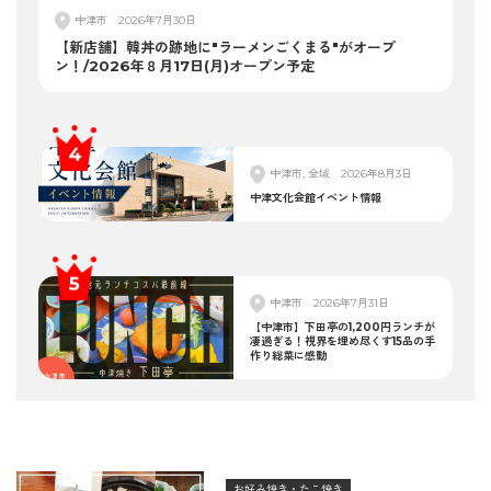
中津市
2026年7月30日
【新店舗】韓丼の跡地に"ラーメンごくまる"がオープ
ン！/2026年８月17日(月)オープン予定
中津市, 全域
2026年8月3日
中津文化会館イベント情報
中津市
2026年7月31日
【中津市】下田亭の1,200円ランチが
凄過ぎる！視界を埋め尽くす15品の手
作り総菜に感動
お好み焼き・たこ焼き