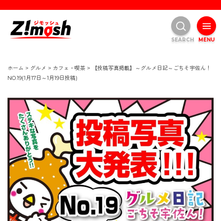
SEARCH
MENU
ホーム
>
グルメ
>
カフェ・喫茶
>
【投稿写真掲載】～グルメ日記～ごちそ宇佐ん！
NO.19(1月17日～1月19日投稿)