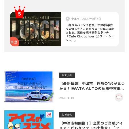
中津市
2026年8月3日
【神コスパランチ特集】中津市/手作
りの優しさとこだわりの一杯に心満た
される。家族を想う特別なランチ
『Cafe Chouchou（カフェ・シュ
シュ）』
おでかけ
【最新情報】中津市｜理想の1台が見つ
かる！IWATA AUTOの新着中古車＆
納車実績をご紹介
2026.08.10
おでかけ
【中津市初開催！】全国のご当地アイ
ス＆こだわりソフトが大集合！「アイ