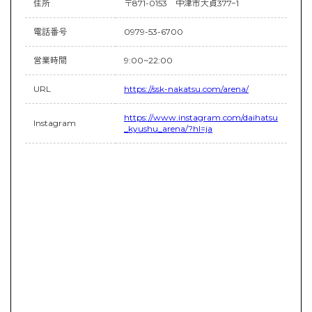
住所
〒871-0153 中津市大貞377−1
電話番号
0979-53-6700
営業時間
9:00~22:00
URL
https://ssk-nakatsu.com/arena/
https://www.instagram.com/daihatsu
Instagram
_kyushu_arena/?hl=ja