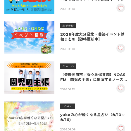
スのススメ」開催決定！
2026.08.10
おでかけ
2026年度大分県北・豊築イベント情
報まとめ【随時更新中】
2026.08.10
ニュース
【豊後高田市／香々地保育園】NOAS
FM「園児の主張」に出演するノース
エリアの子どもたち
2026.08.10
Yuka
yukaの心が軽くなる星占い（8/10～
8/16)
2026.08.08