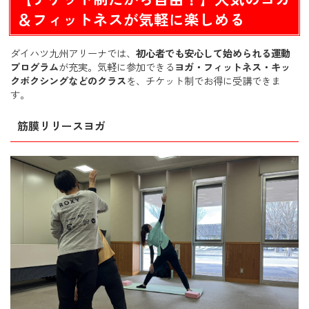
【こんな方におすすめ】自分に合うクラスを見つけよう！
＆フィットネスが気軽に楽しめる
【チケット制のメリット】無駄なく、自分のペースで運動
習慣をつけられます！
ダイハツ九州アリーナでは、
初心者でも安心して始められる運動
プログラム
が充実。気軽に参加できる
ヨガ・フィットネス・キッ
クボクシングなどのクラス
を、チケット制でお得に受講できま
す。
筋膜リリースヨガ