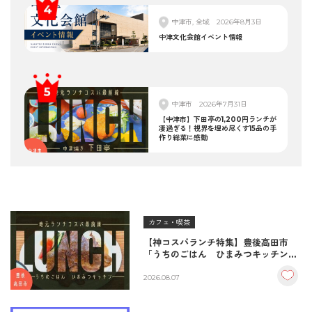
中津市, 全域
2026年8月3日
中津文化会館イベント情報
中津市
2026年7月31日
【中津市】下田亭の1,200円ランチが
凄過ぎる！視界を埋め尽くす15品の手
作り総菜に感動
カフェ・喫茶
【神コスパランチ特集】豊後高田市
「うちのごはん ひまみつキッチン」
｜秘伝タレが決め手の絶品ハンバーグ
＆生姜焼き！
2026.08.07