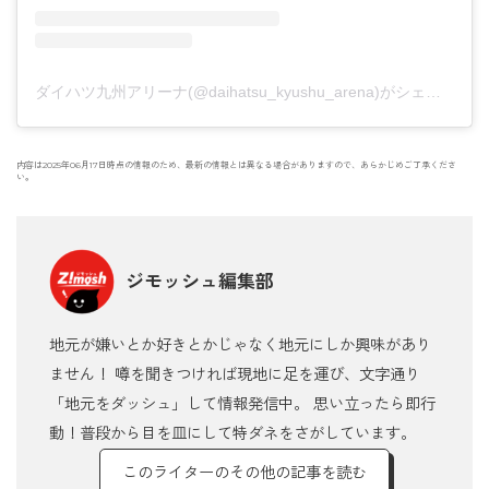
ダイハツ九州アリーナ(@daihatsu_kyushu_arena)がシェアした投稿
内容は2025年06月17日時点の情報のため、最新の情報とは異なる場合がありますので、あらかじめご了承くださ
い。
ジモッシュ編集部
地元が嫌いとか好きとかじゃなく地元にしか興味があり
ません！ 噂を聞きつければ現地に足を運び、文字通り
「地元をダッシュ」して情報発信中。 思い立ったら即行
動！普段から目を皿にして特ダネをさがしています。
このライターのその他の記事を読む