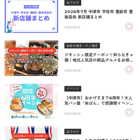
おでかけ
2026年7月 中津市 宇佐市 豊前市 豊
後高田 新店舗まとめ
2026.08.07
お好み焼き・たこ焼き
ジモッシュ限定クーポン！知らなきゃ
損！地元人気店の絶品グルメをお得に
楽しむクーポンまとめ
2026.08.06
イベント
【中津市】おかげさまで6周年！大人
気パン屋「糸ぱん」で感謝祭イベント
開催！豪華景品が当たる抽選会も
♪（8/7〜8/9）
2026.08.06
おでかけ