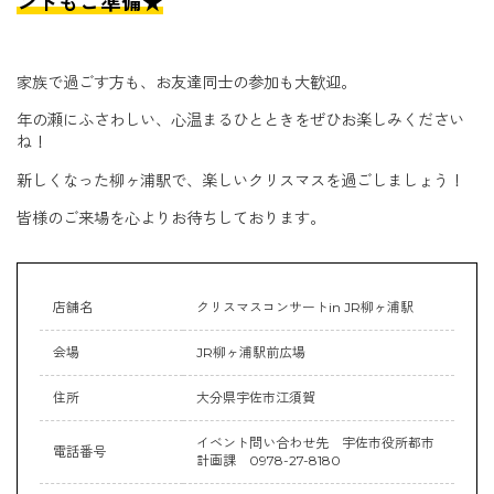
ントもご準備★
家族で過ごす方も、お友達同士の参加も大歓迎。
年の瀬にふさわしい、心温まるひとときをぜひお楽しみください
ね！
新しくなった柳ヶ浦駅で、楽しいクリスマスを過ごしましょう！
皆様のご来場を心よりお待ちしております。
店舗名
クリスマスコンサートin JR柳ヶ浦駅
会場
JR柳ヶ浦駅前広場
住所
大分県宇佐市江須賀
イベント問い合わせ先 宇佐市役所都市
電話番号
計画課 0978-27-8180