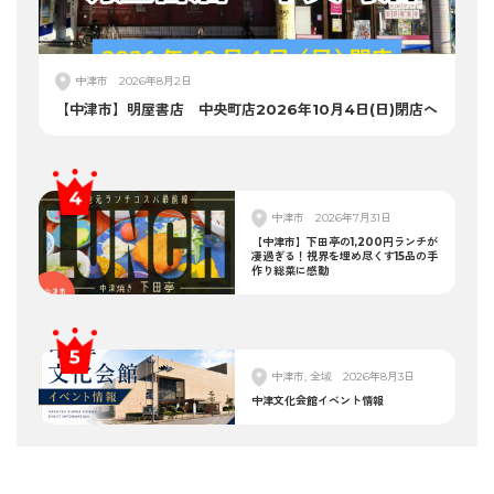
中津市
2026年8月2日
【中津市】明屋書店 中央町店2026年10月4日(日)閉店へ
中津市
2026年7月31日
【中津市】下田亭の1,200円ランチが
凄過ぎる！視界を埋め尽くす15品の手
作り総菜に感動
中津市, 全域
2026年8月3日
中津文化会館イベント情報