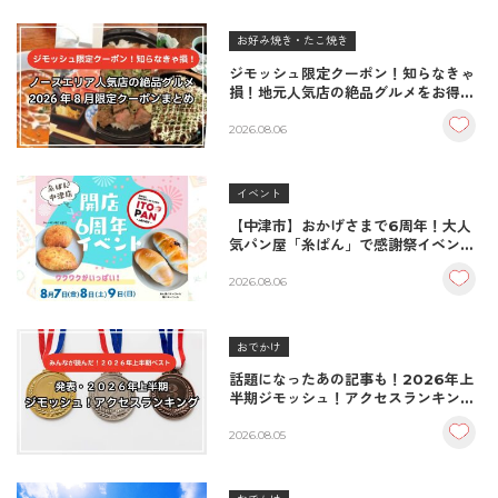
お好み焼き・たこ焼き
ジモッシュ限定クーポン！知らなきゃ
損！地元人気店の絶品グルメをお得に
楽しむクーポンまとめ
2026.08.06
イベント
【中津市】おかげさまで6周年！大人
気パン屋「糸ぱん」で感謝祭イベント
開催！豪華景品が当たる抽選会も
♪（8/7〜8/9）
2026.08.06
おでかけ
話題になったあの記事も！2026年上
半期ジモッシュ！アクセスランキング
BEST10
2026.08.05