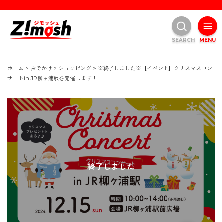
SEARCH
MENU
ホーム
>
おでかけ
>
ショッピング
>
※終了しました※【イベント】クリスマスコン
サートin JR柳ヶ浦駅を開催します！
終了しました