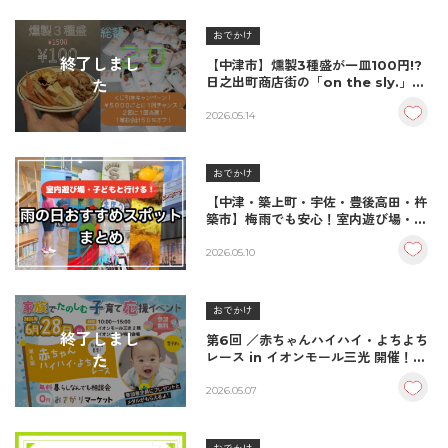
おでかけ
終了しまし
【中津市】燻製3種盛が一皿100円!?
日之出町商店街の「on the sly.」が
た
5/17から1周年記念イベントを開催！
2026.05.14
おでかけ
【中津・築上町・宇佐・豊後高田・杵
築市】梅雨でも安心！室内遊び場・子
どもと行ける雨の日スポットまとめ
2026.05.10
おでかけ
終了しまし
第6回 ／赤ちゃんハイハイ・よちよち
レース in イオンモール三光 開催！出
た
場者募集中♪
2026.05.07