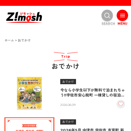
SEARCH
MENU
ホーム
>
おでかけ
Trip
おでかけ
おでかけ
今なら小学生以下が無料で泊まれちゃ
う!!宇佐市安心院町 一棟貸しの宿泊施
設 古民家BASE・龍王 別邸龍王の道
2026.06.09
おでかけ
2026年5月 中津市 宇佐市 吉富町 新