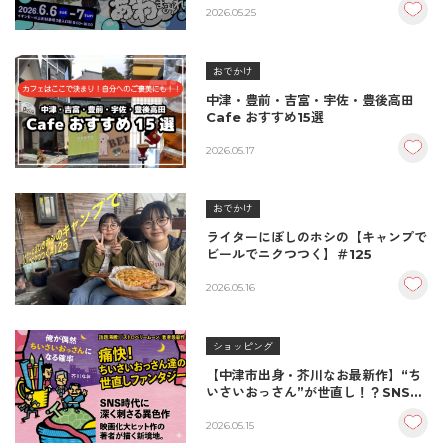
2026.05.25
おでかけ
中津・豊前・吉富・宇佐・豊後高田
Cafe おすすめ15選
2026.05.17
おでかけ
ライターにぼしのホシの【キャンプで
ビールでニクつつく】＃125
2026.05.16
ショッピング
【中津市出身・芥川なお最新作】“ち
いさいおっさん”が世直し！？SNS時
代に刺さる話題のファンタジー小説
2026.05.15