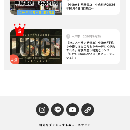
【中津市】明屋書店 中央町店2026
年10月4日(日)閉店へ
中津市
2026年8月3日
【神コスパランチ特集】中津市/手作
りの優しさとこだわりの一杯に心満た
される。家族を想う特別なランチ
『Cafe Chouchou（カフェ・シュ
シュ）』