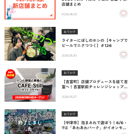
店舗まとめ
2026.06.03
おでかけ
ライターにぼしのホシの【キャンプで
ビールでニクつつく】＃126
2026.05.30
おでかけ
【吉富町】店舗プロデュースを経て吉
富へ！吉富駅前チャレンジショップ3
号店に「CAFE Still」オープン
2026.05.27
おでかけ
終了しまし
【中津市】泡まみれで遊ぼう！6/6・
7は「あわあわパーク」がイオンモー
た
ル三光で開催！