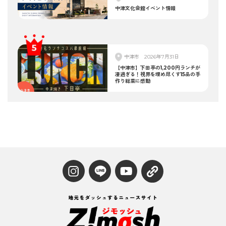
中津文化会館イベント情報
中津市
2026年7月31日
【中津市】下田亭の1,200円ランチが
凄過ぎる！視界を埋め尽くす15品の手
作り総菜に感動