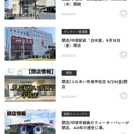
（木）閉院
2023.10.27
ディナー・居酒屋
閉店/中津駅前「白木屋」9月15日
（金）閉店
2023.10.12
閉店
閉店/ふれあい市場宇佐店 9/29(金)閉
店
2023.09.13
移転リニューアル
閉店/中津市鍋島のウォーターバレーが
閉店。40年の歴史に幕。