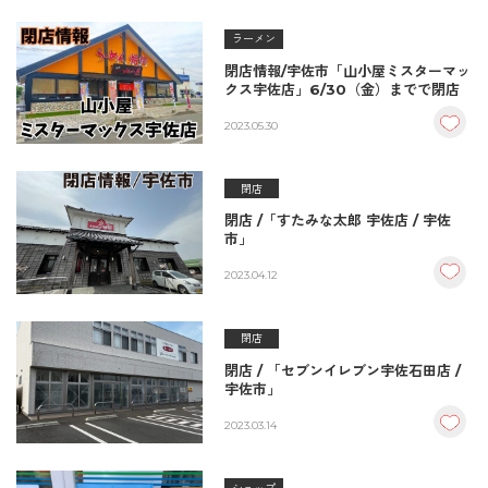
ラーメン
閉店情報/宇佐市「山小屋ミスターマッ
クス宇佐店」6/30（金）までで閉店
2023.05.30
閉店
閉店 /「すたみな太郎 宇佐店 / 宇佐
市」
2023.04.12
閉店
閉店 / 「セブンイレブン宇佐石田店 /
宇佐市」
2023.03.14