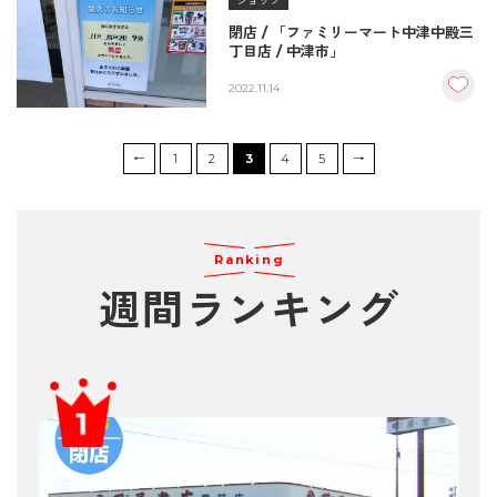
ショップ
閉店 / 「ファミリーマート中津中殿三
丁目店 / 中津市」
2022.11.14
←
1
2
3
4
5
→
Ranking
週間ランキング