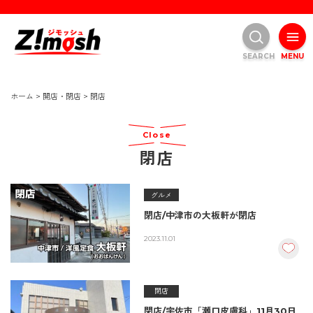
SEARCH
MENU
ホーム
>
開店・閉店
>
閉店
Close
閉店
グルメ
閉店/中津市の大板軒が閉店
2023.11.01
閉店
閉店/宇佐市「瀬口皮膚科」11月30日