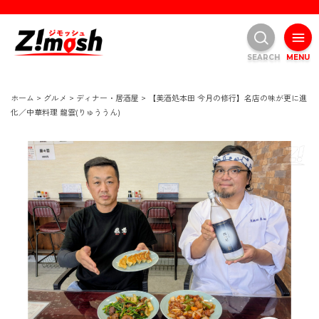
SEARCH
MENU
ホーム
>
グルメ
>
ディナー・居酒屋
>
【美酒処本田 今月の修行】名店の味が更に進
化／中華料理 龍雲(りゅううん)