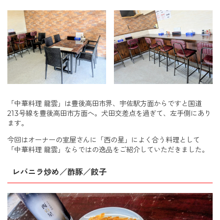
「中華料理 龍雲」は豊後高田市界、宇佐駅方面からですと国道
213号線を豊後高田市方面へ。犬田交差点を過ぎて、左手側にあり
ます。
今回はオーナーの室屋さんに「西の星」によく合う料理として
「中華料理 龍雲」ならではの逸品をご紹介していただきました。
レバニラ炒め／酢豚／餃子