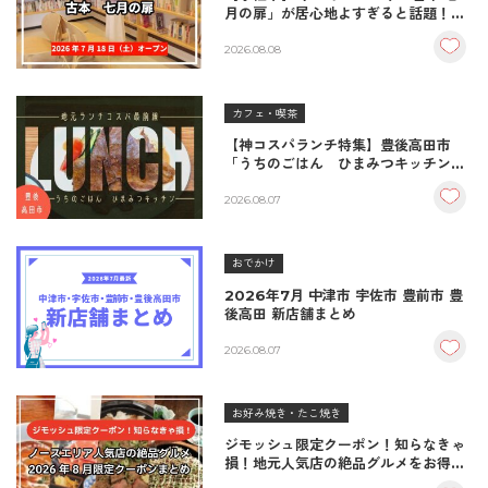
月の扉」が居心地よすぎると話題！絶
品おむすび＆パンとコーヒーで過ごす
至福の読書空間
2026.08.08
カフェ・喫茶
【神コスパランチ特集】豊後高田市
「うちのごはん ひまみつキッチン」
｜秘伝タレが決め手の絶品ハンバーグ
＆生姜焼き！
2026.08.07
おでかけ
2026年7月 中津市 宇佐市 豊前市 豊
後高田 新店舗まとめ
2026.08.07
お好み焼き・たこ焼き
ジモッシュ限定クーポン！知らなきゃ
損！地元人気店の絶品グルメをお得に
楽しむクーポンまとめ