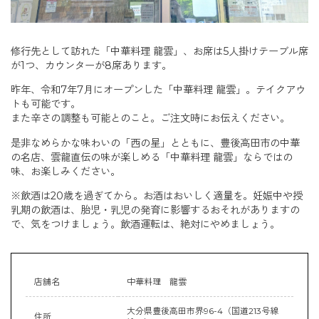
修行先として訪れた「中華料理 龍雲」、お席は5人掛けテーブル席
が1つ、カウンターが8席あります。
昨年、令和7年7月にオープンした「中華料理 龍雲」。テイクアウ
トも可能です。
また辛さの調整も可能とのこと。ご注文時にお伝えください。
是非なめらかな味わいの「西の星」とともに、豊後高田市の中華
の名店、雲龍直伝の味が楽しめる「中華料理 龍雲」ならではの
味、お楽しみください。
※飲酒は20歳を過ぎてから。お酒はおいしく適量を。妊娠中や授
乳期の飲酒は、胎児・乳児の発育に影響するおそれがありますの
で、気をつけましょう。飲酒運転は、絶対にやめましょう。
店舗名
中華料理 龍雲
大分県豊後高田市界96-4（国道213号線
住所