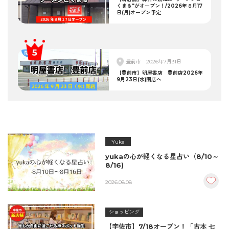
くまる"がオープン！/2026年８月17
日(月)オープン予定
豊前市
2026年7月31日
【豊前市】明屋書店 豊前店2026年
9月23日(水)閉店へ
Yuka
yukaの心が軽くなる星占い（8/10～
8/16)
2026.08.08
ショッピング
【宇佐市】7/18オープン！「古本 七