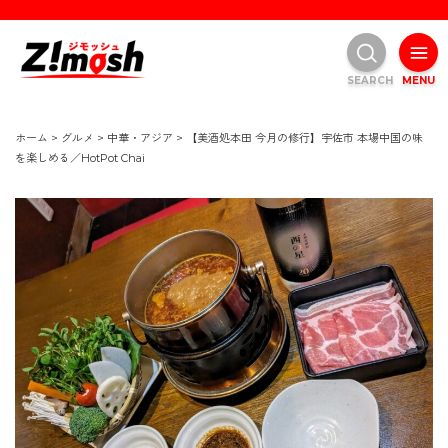
SEARCH
MENU
ホーム
>
グルメ
>
中華・アジア
>
【美酒処本田 今月の修行】宇佐市 本場中国の味
を楽しめる／HotPot Chai