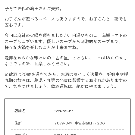
子育て世代の嶋田さんご夫婦。
お子さんが遊べるスペースもありますので、お子さんと一緒でも
安心です。
今回は麻辣の火鍋を頂きましたが、白湯やきのこ、海鮮トマトの
スープもございます。優しいスープから刺激的なスープまで、
様々な火鍋を楽しむことが出来ますね。
是非なめらかな味わいの「西の星」とともに、「HotPot Chai」
ならではの味、お楽しみください。
※飲酒は20歳を過ぎてから。お酒はおいしく適量を。妊娠中や授
乳期の飲酒は、胎児・乳児の発育に影響するおそれがありますの
で、気をつけましょう。飲酒運転は、絶対にやめましょう。
店舗名
HotPotChai
住所
〒879-0471 宇佐市四日市1200