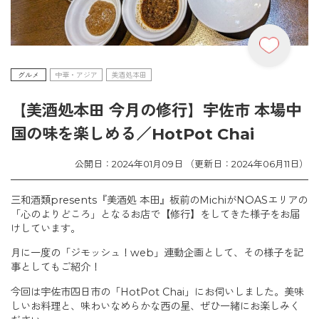
グルメ
中華・アジア
美酒処本田
【美酒処本田 今月の修行】宇佐市 本場中
国の味を楽しめる／HotPot Chai
公開日：2024年01月09日 （更新日：2024年06月11日）
三和酒類presents『美酒処 本田』板前のMichiがNOASエリアの
「心のよりどころ」となるお店で【修行】をしてきた様子をお届
けしています。
月に一度の「ジモッシュ！web」連動企画として、その様子を記
事としてもご紹介！
今回は宇佐市四日市の「HotPot Chai」にお伺いしました。美味
しいお料理と、味わいなめらかな西の星、ぜひ一緒にお楽しみく