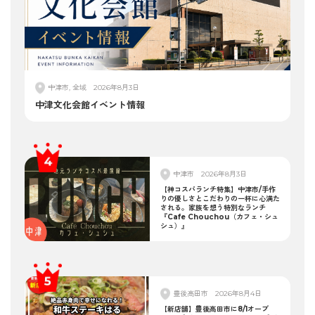
中津市, 全域
2026年8月3日
中津文化会館イベント情報
中津市
2026年8月3日
【神コスパランチ特集】中津市/手作
りの優しさとこだわりの一杯に心満た
される。家族を想う特別なランチ
『Cafe Chouchou（カフェ・シュ
シュ）』
豊後高田市
2026年8月4日
【新店舗】豊後高田市に8/1オープ