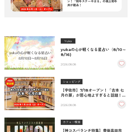
ン！「和牛ステーキはる」の極上和牛
丼が絶品！
Yuka
yukaの心が軽くなる星占い（8/10～
8/16)
2026.08.08
ショッピング
【宇佐市】7/18オープン！「古本 七
月の扉」が居心地よすぎると話題！絶
品おむすび＆パンとコーヒーで過ごす
至福の読書空間
2026.08.08
カフェ・喫茶
【神コスパランチ特集】豊後高田市