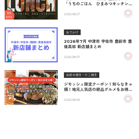
「うちのごはん ひまみつキッチン」
｜秘伝タレが決め手の絶品ハンバーグ
＆生姜焼き！
2026.08.07
おでかけ
2026年7月 中津市 宇佐市 豊前市 豊
後高田 新店舗まとめ
2026.08.07
お好み焼き・たこ焼き
ジモッシュ限定クーポン！知らなきゃ
損！地元人気店の絶品グルメをお得に
楽しむクーポンまとめ
2026.08.06