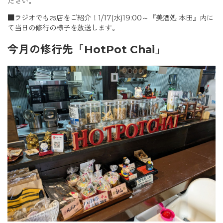
ださい。
■ラジオでもお店をご紹介！1/17(水)19:00～『美酒処 本田』内に
て当日の修行の様子を放送します。
今月の修行先「HotPot Chai」