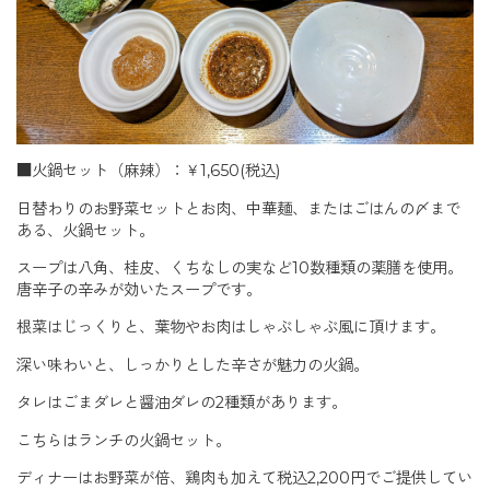
■火鍋セット（麻辣）：￥1,650(税込)
日替わりのお野菜セットとお肉、中華麺、またはごはんの〆まで
ある、火鍋セット。
スープは八角、桂皮、くちなしの実など10数種類の薬膳を使用。
唐辛子の辛みが効いたスープです。
根菜はじっくりと、葉物やお肉はしゃぶしゃぶ風に頂けます。
深い味わいと、しっかりとした辛さが魅力の火鍋。
タレはごまダレと醤油ダレの2種類があります。
こちらはランチの火鍋セット。
ディナーはお野菜が倍、鶏肉も加えて税込2,200円でご提供してい