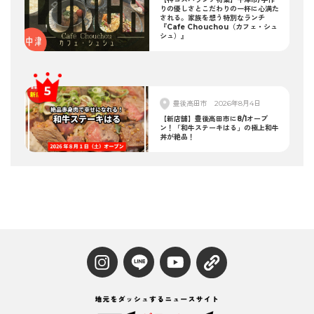
りの優しさとこだわりの一杯に心満た
される。家族を想う特別なランチ
『Cafe Chouchou（カフェ・シュ
シュ）』
豊後高田市
2026年8月4日
【新店舗】豊後高田市に8/1オープ
ン！「和牛ステーキはる」の極上和牛
丼が絶品！