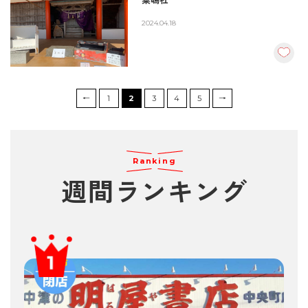
粟嶋社
2024.04.18
←
1
2
3
4
5
→
Ranking
週間ランキング