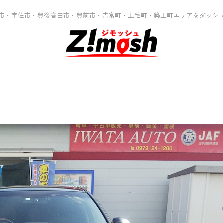
市・宇佐市・豊後高田市・豊前市・吉富町・上毛町・築上町エリアをダッシ