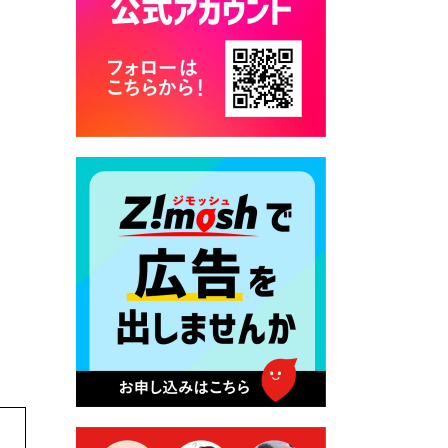
2026年7月28日 令和8年度
京築地区水道企業団職員採用
試験（募集）
2026年7月27日 マイナンバー
カード交付に伴う休日および
平日夜間開庁の案内
2026年7月22日 令和８年度
「こども文化パスポート事
業」
2026年7月21日 卜仙の郷 お
盆期間の営業時間のお知らせ
2026年7月17日 バス経路検索
のご利用案内
2026年7月10日 台湾伝統音楽
団体 「北埔八音団・楽善軒」
公演開催のお知らせ