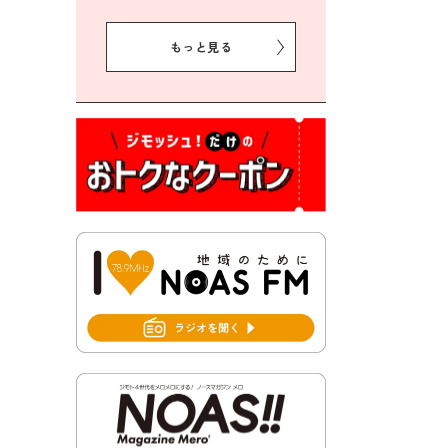
2026年8月5日 豊前市プレミ
アム付き商品券事業に関する
もっと見る
お知らせ
2026年8月5日 豊前市クリー
ン作戦参加者募集
2026年8月3日 千束地域づく
り協議会
2026年8月3日 第13回市町村
対抗「福岡駅伝」出場選手募
集！
2026年7月31日 令和8年熊本
地震義援金の受付について
2026年7月31日 第６次豊前市
総合計画後期基本計画策定業
務委託に係る質問回答につい
て