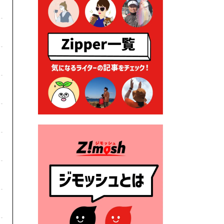
2026年7月9日 クラウドファ
ンディング型ふるさと納税の
実施について
2026年7月9日 農地法等に係
る各種申請に係る登記事項証
明書の添付省略について
2026年7月9日 廃食用油の回
収
2026年7月7日 「おゆずりコ
ーナー」について
2026年7月1日 豊前市民プール
一般開放
2026年7月1日 「豊前市定住促
進奨励金」が始まります！
（令和８年４月１日施行）
2026年6月25日 指定ごみ袋価
格改定