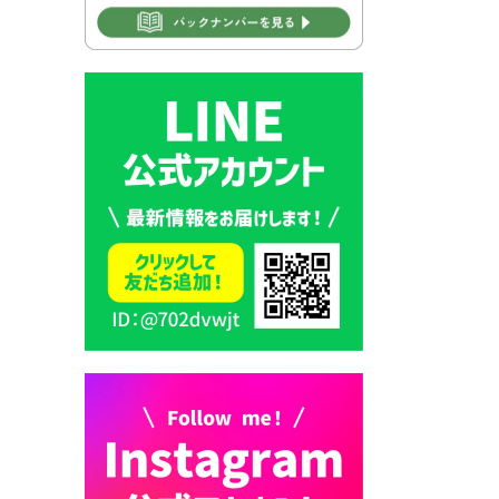
2026年7月31日 市税等の納付
書が変わります！
2026年7月30日 豊前市立豊前
中学校の進捗状況について
2026年7月30日 豊前市立学校
再編成準備協議会
2026年7月30日 豊前市立学校
紹介≪再編計画の見直しにつ
いて≫
2026年7月29日 豊前市指定ご
み袋販売のお知らせ
2026年7月28日 豊前カラス天
狗みなと祭り（花火大会）開
催決定！
2026年7月28日 ごみ収集日の
お知らせ