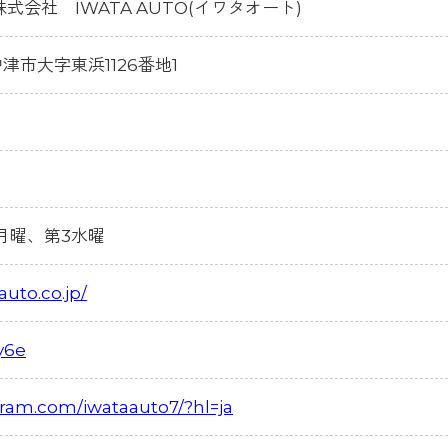
会社 IWATA AUTO(イワタオート)
県中津市大字東浜1126番地1
4月曜、第3水曜
auto.co.jp/
hy6e
gram.com/iwataauto7/?hl=ja