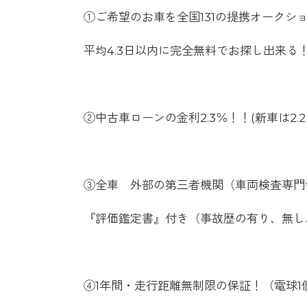
①ご希望のお車を全国131の提携オークシ
平均4.3日以内に完全無料でお探し出来る
②中古車ローンの金利2.3％！！(新車は2.
③全車 外部の第三者機関（車両検査専門会
『評価鑑定書』付き（事故歴の有り、無し
④1年間・走行距離無制限の保証！（電球