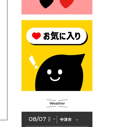
2026年6月23日 公告一覧（市
内業者対象）を更新しまし
た。
2026年6月23日 （一財）豊前
市佐野・則尾育英会奨学生募
集の「てびき」
2026年6月22日 神楽人の祭展
2026年6月18日 セアカゴケグ
モにご注意ください！
2026年6月17日 クーリングシ
ェルターの指定
2026年6月10日 令和８年経済
センサス-活動調査
2026年6月9日 令和８年第３
08/07
FRI
中津市
回定例会「一般質問一覧表」