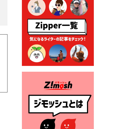
る各種申請に係る登記事項証
明書の添付省略について
2026年7月9日 廃食用油の回
収
2026年7月7日 「おゆずりコ
ーナー」について
2026年7月1日 豊前市民プール
一般開放
2026年7月1日 「豊前市定住促
進奨励金」が始まります！
（令和８年４月１日施行）
2026年6月25日 指定ごみ袋価
格改定
2026年6月23日 公告一覧（市
内業者対象）を更新しまし
た。