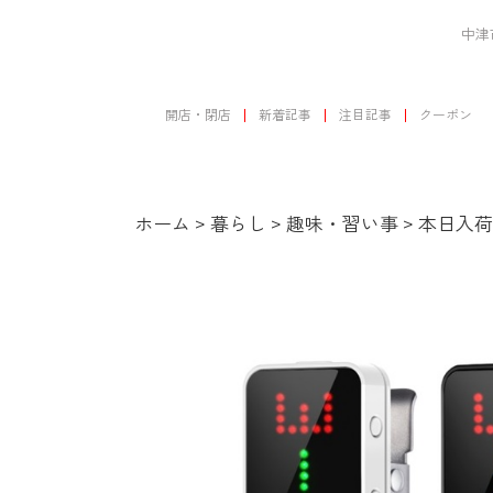
中津
開店・閉店
新着記事
注目記事
クーポン
ホーム
>
暮らし
>
趣味・習い事
>
本日入荷