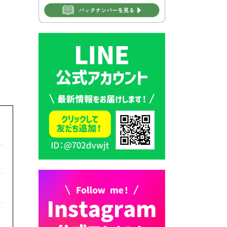
2026年7月30日 豊前市立学校
再編成準備協議会
2026年7月30日 豊前市立学校
紹介≪再編計画の見直しにつ
いて≫
2026年7月29日 豊前市指定ご
み袋販売のお知らせ
2026年7月28日 豊前カラス天
狗みなと祭り（花火大会）開
催決定！
2026年7月28日 ごみ収集日の
お知らせ
2026年7月28日 令和8年度
京築地区水道企業団職員採用
試験（募集）
2026年7月27日 マイナンバー