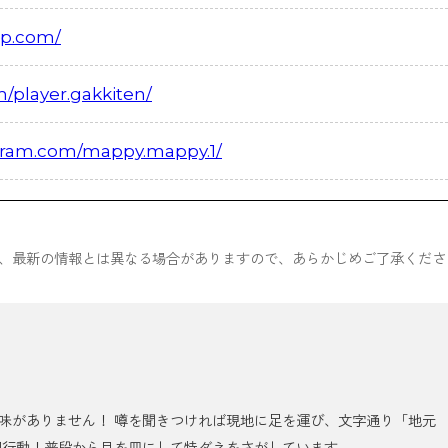
jp.com/
player.gakkiten/
agram.com/mappy.mappy.1/
ため、最新の情報とは異なる場合がありますので、あらかじめご了承くださ
味がありません！ 噂を聞きつければ現地に足を運び、文字通り「地元
即行動！普段から目を皿にして特ダネをさがしています。