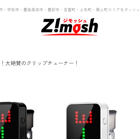
市・宇佐市・豊後高田市・豊前市・吉富町・上毛町・築上町エリアをダッシ
！大絶賛のクリップチューナー！