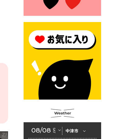
2026年6月23日 （一財）豊前
市佐野・則尾育英会奨学生募
集の「てびき」
2026年6月22日 神楽人の祭展
2026年6月18日 セアカゴケグ
モにご注意ください！
2026年6月17日 クーリングシ
ェルターの指定
2026年6月10日 令和８年経済
センサス-活動調査
2026年6月9日 令和８年第３
回定例会「一般質問一覧表」
2026年6月5日 新婚世帯の家
賃の助成をしています
08/08
SAT
中津市
2026年6月2日 戸籍に氏名の
振り仮名が記載されます