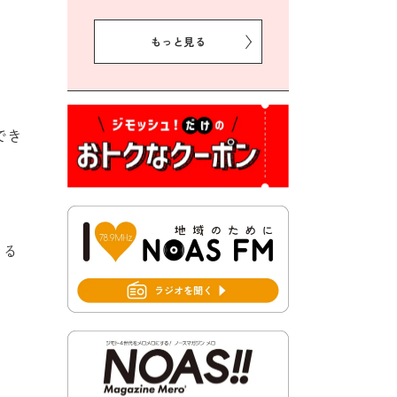
2026年8月5日 豊前市クリー
ン作戦参加者募集
もっと見る
2026年8月3日 千束地域づく
り協議会
2026年8月3日 第13回市町村
対抗「福岡駅伝」出場選手募
でき
集！
2026年7月31日 令和8年熊本
地震義援金の受付について
2026年7月31日 第６次豊前市
きる
総合計画後期基本計画策定業
務委託に係る質問回答につい
て
2026年7月31日 市税等の納付
書が変わります！
2026年7月30日 豊前市立豊前
中学校の進捗状況について