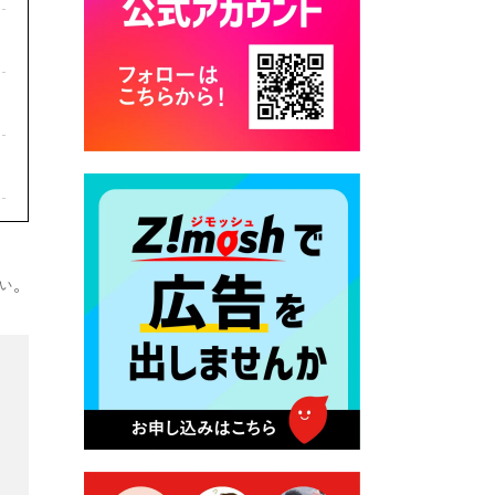
カード交付に伴う休日および
平日夜間開庁の案内
2026年7月22日 令和８年度
「こども文化パスポート事
業」
2026年7月21日 卜仙の郷 お
盆期間の営業時間のお知らせ
2026年7月17日 バス経路検索
のご利用案内
い。
2026年7月10日 台湾伝統音楽
団体 「北埔八音団・楽善軒」
公演開催のお知らせ
2026年7月9日 クラウドファ
ンディング型ふるさと納税の
実施について
2026年7月9日 農地法等に係