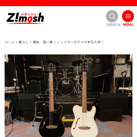
SEARCH
MENU
ホーム
>
暮らし
>
趣味・習い事
>
シェクターのアコギ本日入荷！