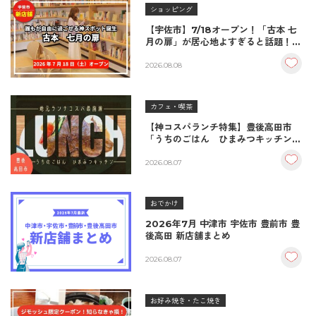
ショッピング
【宇佐市】7/18オープン！「古本 七
月の扉」が居心地よすぎると話題！絶
品おむすび＆パンとコーヒーで過ごす
至福の読書空間
2026.08.08
カフェ・喫茶
【神コスパランチ特集】豊後高田市
「うちのごはん ひまみつキッチン」
｜秘伝タレが決め手の絶品ハンバーグ
＆生姜焼き！
2026.08.07
おでかけ
2026年7月 中津市 宇佐市 豊前市 豊
後高田 新店舗まとめ
2026.08.07
お好み焼き・たこ焼き