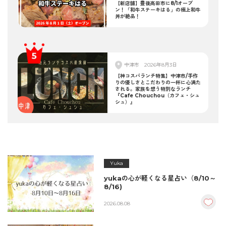
【新店舗】豊後高田市に8/1オープ
ン！「和牛ステーキはる」の極上和牛
丼が絶品！
中津市
2026年8月3日
【神コスパランチ特集】中津市/手作
りの優しさとこだわりの一杯に心満た
される。家族を想う特別なランチ
『Cafe Chouchou（カフェ・シュ
シュ）』
Yuka
yukaの心が軽くなる星占い（8/10～
8/16)
2026.08.08