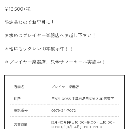
￥13,500+税
限定品なのでお早目に！
お求めはプレイヤー楽器店へお越し下さい！
＊他にもウクレレ10本展示中！！
＊プレイヤー楽器店、只今サマーセール実施中！
店舗名
プレイヤー楽器店
住所
〒871-0033 中津市島田376-3 JR高架下
電話番号
0979-24-7072
[5月~10月]平日10:00~19:00・土10:00~
営業時間
20:00／[11月~4月]10:00~19:00