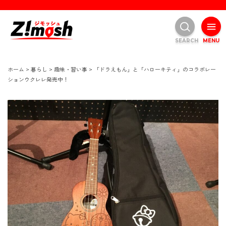
SEARCH
MENU
ホーム
>
暮らし
>
趣味・習い事
>
「ドラえもん」と「ハローキティ」のコラボレー
ションウクレレ発売中！