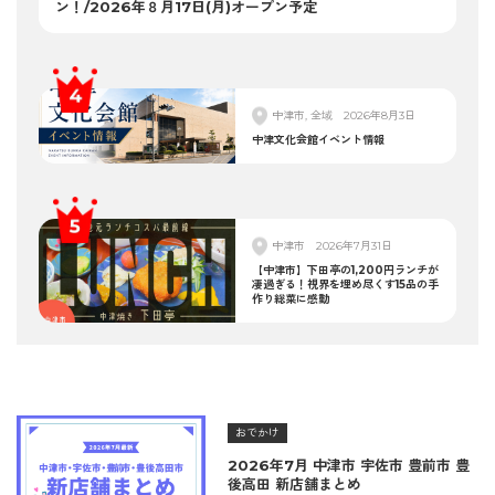
ン！/2026年８月17日(月)オープン予定
中津市, 全域
2026年8月3日
中津文化会館イベント情報
中津市
2026年7月31日
【中津市】下田亭の1,200円ランチが
凄過ぎる！視界を埋め尽くす15品の手
作り総菜に感動
おでかけ
2026年7月 中津市 宇佐市 豊前市 豊
後高田 新店舗まとめ