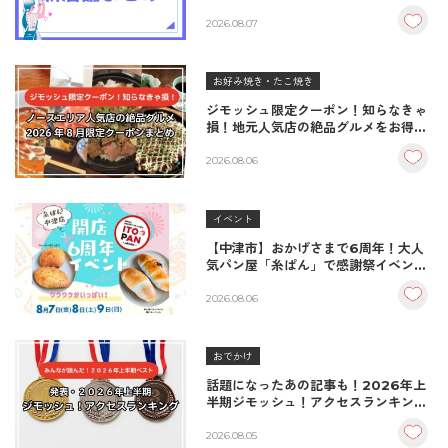
2026.08.07
お好み焼き・たこ焼き
ジモッシュ限定クーポン！知らなきゃ
損！地元人気店の絶品グルメをお得に
楽しむクーポンまとめ
2026.08.06
イベント
【中津市】おかげさまで6周年！大人
気パン屋「糸ぱん」で感謝祭イベント
開催！豪華景品が当たる抽選会も
♪（8/7〜8/9）
2026.08.06
おでかけ
話題になったあの記事も！2026年上
半期ジモッシュ！アクセスランキング
BEST10
2026.08.05