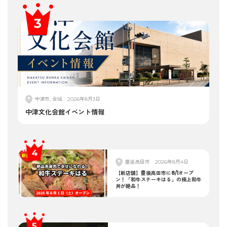
中津市, 全域
2026年8月3日
中津文化会館イベント情報
豊後高田市
2026年8月4日
【新店舗】豊後高田市に8/1オープ
ン！「和牛ステーキはる」の極上和牛
丼が絶品！