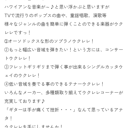
ハワイアンな音楽が～♪と思い浮かぶと思いますが
TVで流行りのポップスの曲や、童謡唱歌、演歌等
様々なジャンルの曲を簡単に弾くことのできる楽器がウク
レレですっ！
➀オーソドックスな形のソプラノウクレレ！
②もっと幅広い音域を弾きたい！という方には、コンサー
トウクレレ！
③フレットギリギリまで弾く事が出来るシングルカッタウ
ェイのウクレレ！
④低い音域を奏でる事のできるテナーウクレレ！
いろんなメーカー、多種類取り揃えてウクレレコーナーが
充実しております♪
「ギターは手が痛くて挫折・・・」なんて思っているアナ
タ！
ウクレレを手にしませんか！