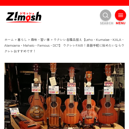
SEARCH
MENU
ホーム
>
暮らし
>
趣味・習い事
>
ウクレレ各種品揃え【Leho・Kumalae・KALA・
Alamoana・Mahalo・Famous・DCT】 ウクレレFAIR！楽器手軽に始めたいならウ
クレレおすすめです！