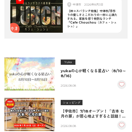
中津市
2026年8月3日
【神コスパランチ特集】中津市/手作
りの優しさとこだわりの一杯に心満た
される。家族を想う特別なランチ
『Cafe Chouchou（カフェ・シュ
シュ）』
Yuka
yukaの心が軽くなる星占い（8/10～
8/16)
2026.08.08
ショッピング
【宇佐市】7/18オープン！「古本 七
月の扉」が居心地よすぎると話題！絶
品おむすび＆パンとコーヒーで過ごす
至福の読書空間
2026.08.08