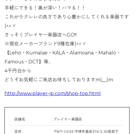
手軽にできる！奥が深い！ハマる！！
これがウクレレの良さであり心豊かにしてくれる楽器です
(^^ゞ
さっそくプレイヤー楽器店へGO!!
※現在メーカーブランド9種在庫(^^ゞ
【Leho・Kumalae・KALA・Alamoana・Mahalo・
Famous・DCT】等、
4千円台から
どうぞお気軽にご来店お待ちしておりますm(__)m
http://www.player-jp.com/shop-top.html
店舗名
プレイヤー楽器店
住所
〒871-0033 中津市島田376-3 JR高架下