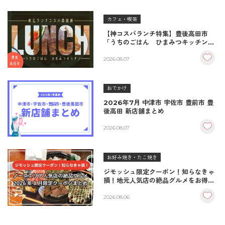
カフェ・喫茶
【神コスパランチ特集】豊後高田市
「うちのごはん ひまみつキッチン」
｜秘伝タレが決め手の絶品ハンバーグ
＆生姜焼き！
2026.08.07
おでかけ
2026年7月 中津市 宇佐市 豊前市 豊
後高田 新店舗まとめ
2026.08.07
お好み焼き・たこ焼き
ジモッシュ限定クーポン！知らなきゃ
損！地元人気店の絶品グルメをお得に
楽しむクーポンまとめ
2026.08.06