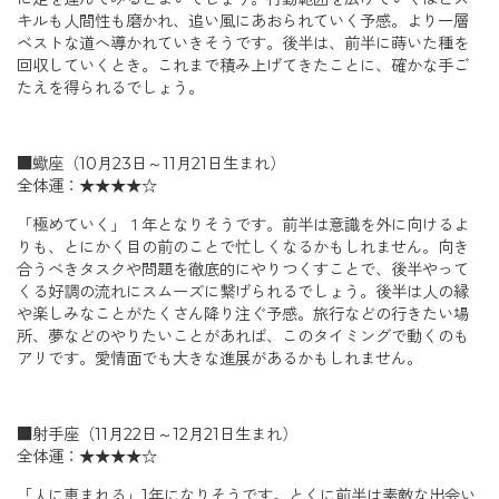
キルも人間性も磨かれ、追い風にあおられていく予感。より一層
ベストな道へ導かれていきそうです。後半は、前半に蒔いた種を
回収していくとき。これまで積み上げてきたことに、確かな手ご
たえを得られるでしょう。
■蠍座（10月23日～11月21日生まれ）
全体運：★★★★☆
「極めていく」１年となりそうです。前半は意識を外に向けるよ
りも、とにかく目の前のことで忙しくなるかもしれません。向き
合うべきタスクや問題を徹底的にやりつくすことで、後半やって
くる好調の流れにスムーズに繋げられるでしょう。後半は人の縁
や楽しみなことがたくさん降り注ぐ予感。旅行などの行きたい場
所、夢などのやりたいことがあれば、このタイミングで動くのも
アリです。愛情面でも大きな進展があるかもしれません。
■射手座（11月22日～12月21日生まれ）
全体運：★★★★☆
「人に恵まれる」1年になりそうです。とくに前半は素敵な出会い