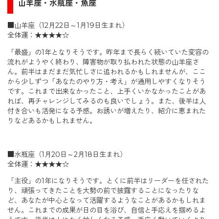
山羊座・水瓶座・魚座
■山羊座（12月22日～1月19日生まれ）
全体運：★★★★☆
「最盛」の1年となりそうです。昨年まで長らく続いていた変容の
流れがようやく終わり、障害物が取り払われた状態の山羊座さ
ん。前半はまだまだ気忙しさに追われるかもしれませんが、ここ
から少しずつ「あなたのやり方・考え」が通用しやすくなりそう
です。これまで出来なかったこと、上手くいかなかったことがあ
れば、再チャレンジしてみるのも良いでしょう。また、後半は人
付き合いも活発になる予感。お誘いが増えたり、紹介に恵まれた
りなどあるかもしれません。
■水瓶座（1月20日～2月18日生まれ）
全体運：★★★★☆
「主役」の1年になりそうです。とくに前半はリーダーを任された
り、頑張ってきたことを大勢の前で披露することになったりな
ど、あなたが中心となって活躍するようなことがあるかもしれま
せん。これまでの成果が日の目を浴び、自信と手応えを掴めるよ