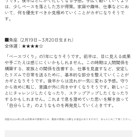
うです。後半はとにかく忙しくなる予感。手広く動いていくより
は、少しペースを落とした方が得策。家庭や趣味、仕事などにお
いて、何を優先すべきか見極めていくことがカギになりそうで
す。
■魚座（2月19日～3月20日生まれ）
全体運：★★★★☆
「ベースづくり」の1年になりそうです。前半は、目に見える成果
や手ごたえは感じにくいかもしれません。この時期は人間関係を
構築する、家族との関係を改善する、仕事を見直すなど、安定し
たリズムで日常を送るために、基本的な部分を整えていくことが
カギとなりそうです。後半からは流れが一気に変わる予感。守り
から攻めに転じ、意識が外に向きやすくなりそうです。新しいこ
とにチャレンジしたくなったり、ステップアップしたくなったり
するかもしれません。これまで息を潜めていた思いを解き放って
「自分らしさ」のようなものを再発見していくときです。
内容は2024年12月26日時点の情報のため、最新の情報とは異なる場合がありますので、あらかじめご了承ください。