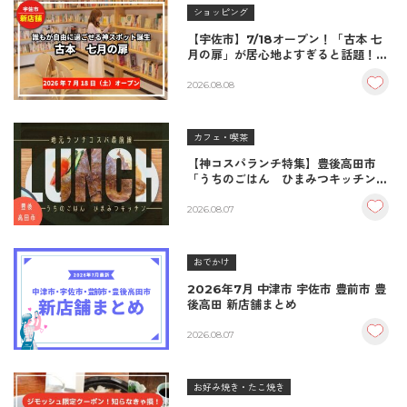
ショッピング
【宇佐市】7/18オープン！「古本 七
月の扉」が居心地よすぎると話題！絶
品おむすび＆パンとコーヒーで過ごす
至福の読書空間
2026.08.08
カフェ・喫茶
【神コスパランチ特集】豊後高田市
「うちのごはん ひまみつキッチン」
｜秘伝タレが決め手の絶品ハンバーグ
＆生姜焼き！
2026.08.07
おでかけ
2026年7月 中津市 宇佐市 豊前市 豊
後高田 新店舗まとめ
2026.08.07
お好み焼き・たこ焼き