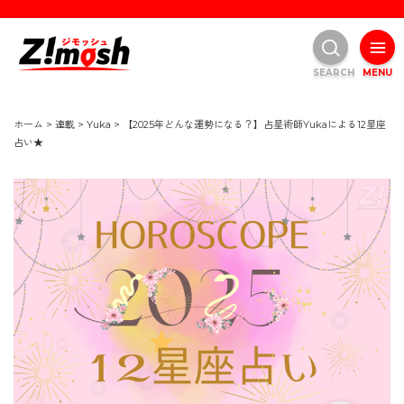
SEARCH
MENU
ホーム
>
連載
>
Yuka
>
【2025年どんな運勢になる？】占星術師Yukaによる12星座
占い★