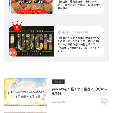
【新店舗】豊後高田市に8/1オープ
ン！「和牛ステーキはる」の極上和牛
丼が絶品！
中津市
2026年8月3日
【神コスパランチ特集】中津市/手作
りの優しさとこだわりの一杯に心満た
される。家族を想う特別なランチ
『Cafe Chouchou（カフェ・シュ
シュ）』
Yuka
yukaの心が軽くなる星占い（8/10～
8/16)
2026.08.08