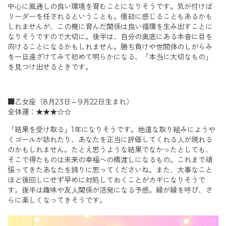
中心に風通しの良い環境を育むことになりそうです。気が付けば
リーダーを任されるということも。億劫に感じることもあるかも
しれませんが、この機に育んだ関係は良い循環を生み出すことに
なりそうですので大切に。後半は、自分の奥底にある本音に目を
向けることになるかもしれません。勝ち負けや世間体のしがらみ
を一旦遠ざけてみて初めて明らかになる、「本当に大切なもの」
を見つけ出せるときです。
■乙女座（8月23日～9月22日生まれ）
全体運：★★★☆☆
「結果を受け取る」1年になりそうです。地道な取り組みにようや
くゴールが訪れたり、あなたを正当に評価してくれる人が現れる
のかもしれません。たとえ思うような結果でなかったとしても、
そこで得たものは未来の幸福への橋渡しになるもの。これまで頑
張ってきたあなたを誇りに思ってくださいね。また、大事なこと
ほど後回しにせず早めに対処しておくことがカギになりそうで
す。後半は趣味や友人関係が活発になる予感。縁が縁を呼び、さ
らに楽しくなってきそうです。