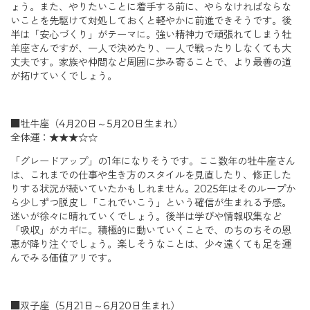
ょう。また、やりたいことに着手する前に、やらなければならな
いことを先駆けて対処しておくと軽やかに前進できそうです。後
半は「安心づくり」がテーマに。強い精神力で頑張れてしまう牡
羊座さんですが、一人で決めたり、一人で戦ったりしなくても大
丈夫です。家族や仲間など周囲に歩み寄ることで、より最善の道
が拓けていくでしょう。
■牡牛座（4月20日～5月20日生まれ）
全体運：★★★☆☆
「グレードアップ」の1年になりそうです。ここ数年の牡牛座さん
は、これまでの仕事や生き方のスタイルを見直したり、修正した
りする状況が続いていたかもしれません。2025年はそのループか
ら少しずつ脱皮し「これでいこう」という確信が生まれる予感。
迷いが徐々に晴れていくでしょう。後半は学びや情報収集など
「吸収」がカギに。積極的に動いていくことで、のちのちその恩
恵が降り注ぐでしょう。楽しそうなことは、少々遠くても足を運
んでみる価値アリです。
■双子座（5月21日～6月20日生まれ）