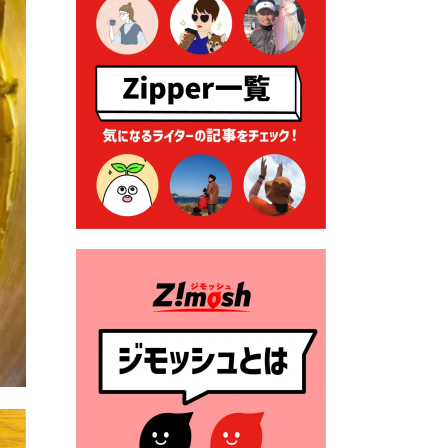
る各種申請に係る登記事項証
明書の添付省略について
2026年7月9日 廃食用油の回
収
2026年7月7日 「おゆずりコ
ーナー」について
2026年7月1日 豊前市民プール
一般開放
2026年7月1日 「豊前市定住促
進奨励金」が始まります！
（令和８年４月１日施行）
2026年6月25日 指定ごみ袋価
格改定
2026年6月23日 公告一覧（市
内業者対象）を更新しまし
た。