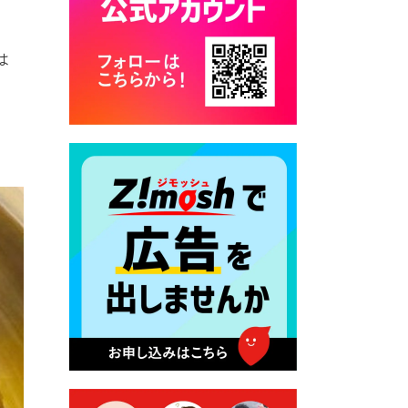
カード交付に伴う休日および
平日夜間開庁の案内
は
2026年7月22日 令和８年度
「こども文化パスポート事
業」
2026年7月21日 卜仙の郷 お
盆期間の営業時間のお知らせ
2026年7月17日 バス経路検索
のご利用案内
2026年7月10日 台湾伝統音楽
団体 「北埔八音団・楽善軒」
公演開催のお知らせ
2026年7月9日 クラウドファ
ンディング型ふるさと納税の
実施について
2026年7月9日 農地法等に係