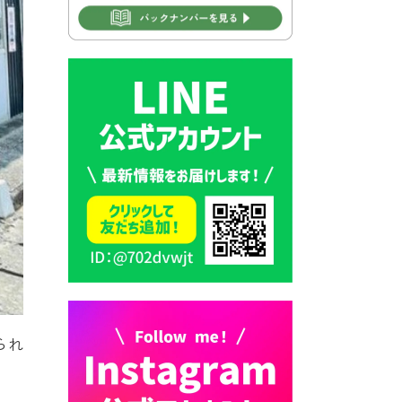
2026年7月30日 豊前市立学校
再編成準備協議会
2026年7月30日 豊前市立学校
紹介≪再編計画の見直しにつ
いて≫
2026年7月29日 豊前市指定ご
み袋販売のお知らせ
2026年7月28日 豊前カラス天
狗みなと祭り（花火大会）開
催決定！
2026年7月28日 ごみ収集日の
お知らせ
2026年7月28日 令和8年度
られ
京築地区水道企業団職員採用
試験（募集）
2026年7月27日 マイナンバー