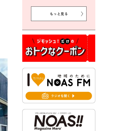
2026年8月5日 豊前市クリー
ン作戦参加者募集
もっと見る
2026年8月3日 千束地域づく
り協議会
2026年8月3日 第13回市町村
対抗「福岡駅伝」出場選手募
集！
2026年7月31日 令和8年熊本
地震義援金の受付について
2026年7月31日 第６次豊前市
総合計画後期基本計画策定業
務委託に係る質問回答につい
て
2026年7月31日 市税等の納付
書が変わります！
2026年7月30日 豊前市立豊前
中学校の進捗状況について