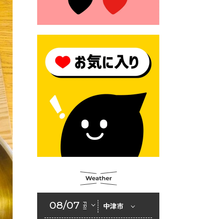
2026年6月23日 （一財）豊前
市佐野・則尾育英会奨学生募
集の「てびき」
2026年6月22日 神楽人の祭展
2026年6月18日 セアカゴケグ
モにご注意ください！
2026年6月17日 クーリングシ
ェルターの指定
2026年6月10日 令和８年経済
センサス-活動調査
2026年6月9日 令和８年第３
回定例会「一般質問一覧表」
2026年6月5日 新婚世帯の家
賃の助成をしています
08/07
FRI
中津市
2026年6月2日 戸籍に氏名の
振り仮名が記載されます