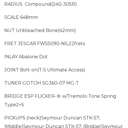
RADIUS Compound(240-305R)
SCALE 648mm
NUT Unbleached Bone(42mm)
FRET JESCAR FW55090-NS,22frets
INLAY Abalone Dot
JOINT Bolt-on(T-5 Ultimate Access)
TUNER GOTOH SG360-07 MG-T
BRIDGE ESP FLICKER-Ⅲ w/Tremolo Tone Spring
Type2×5
PICKUPS (neck)Seymour Duncan STK-S7,
(Middle)Seymour Duncan STK-S7, (Bridge)Seymour