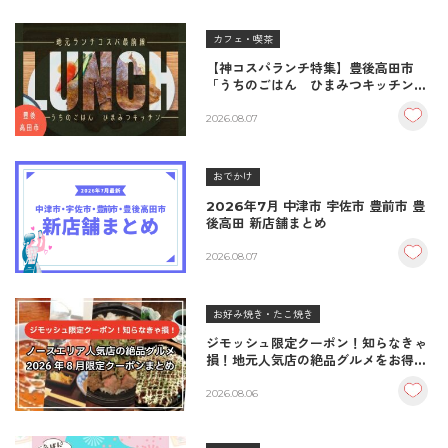
カフェ・喫茶
【神コスパランチ特集】豊後高田市
「うちのごはん ひまみつキッチン」
｜秘伝タレが決め手の絶品ハンバーグ
＆生姜焼き！
2026.08.07
おでかけ
2026年7月 中津市 宇佐市 豊前市 豊
後高田 新店舗まとめ
2026.08.07
お好み焼き・たこ焼き
ジモッシュ限定クーポン！知らなきゃ
損！地元人気店の絶品グルメをお得に
楽しむクーポンまとめ
2026.08.06