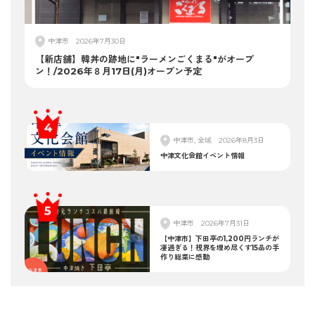
中津市
2026年7月30日
【新店舗】韓丼の跡地に"ラーメンごくまる"がオープ
ン！/2026年８月17日(月)オープン予定
中津市, 全域
2026年8月3日
中津文化会館イベント情報
中津市
2026年7月31日
【中津市】下田亭の1,200円ランチが
凄過ぎる！視界を埋め尽くす15品の手
作り総菜に感動