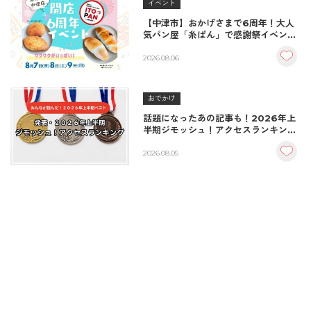
イベント
【中津市】おかげさまで6周年！大人
気パン屋「糸ぱん」で感謝祭イベント
開催！豪華景品が当たる抽選会も
♪（8/7〜8/9）
2026.08.06
おでかけ
話題になったあの記事も！2026年上
半期ジモッシュ！アクセスランキング
BEST10
2026.08.05