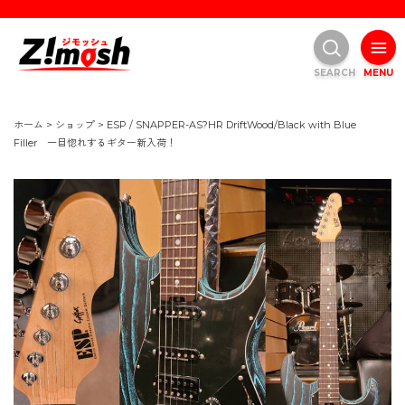
SEARCH
MENU
ホーム
>
ショップ
>
ESP / SNAPPER-AS?HR DriftWood/Black with Blue
Filler 一目惚れするギター新入荷！