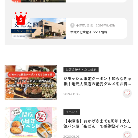
中津市, 全域
2026年8月3日
中津文化会館イベント情報
お好み焼き・たこ焼き
ジモッシュ限定クーポン！知らなきゃ
損！地元人気店の絶品グルメをお得に
楽しむクーポンまとめ
2026.08.06
イベント
【中津市】おかげさまで6周年！大人
気パン屋「糸ぱん」で感謝祭イベント
開催！豪華景品が当たる抽選会も
♪（8/7〜8/9）
2026.08.06