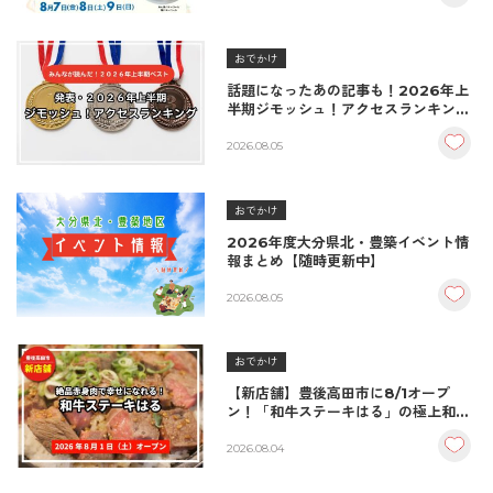
おでかけ
話題になったあの記事も！2026年上
半期ジモッシュ！アクセスランキング
BEST10
2026.08.05
おでかけ
2026年度大分県北・豊築イベント情
報まとめ【随時更新中】
2026.08.05
おでかけ
【新店舗】豊後高田市に8/1オープ
ン！「和牛ステーキはる」の極上和牛
丼が絶品！
2026.08.04