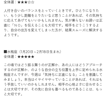
全体運：★★★☆☆
人付き合いのバランスをとっていくときです。ひとりになりた
い、もう少し距離をとりたいなど思うことがあれば、その気持ち
に応えてあげてもいいかもしれません。気が乗らないお誘いは正
直に「ＮＯ」を伝えることも大切です。相手をどうこうするよ
り、自分の出方を変えてしまった方が、結果スムーズに解決する
ようです。
■水瓶座（1月20日～2月18日生まれ）
全体運：★★★★★
この場ではどう振る舞うのが正解か、あの人にはどうアプローチ
するのが正解か、のような自分の立ち位置を上手に定められる水
瓶座さんですが、今週は「気持ちに正直になる」ことを意識して
みましょう。本当はイヤイヤやっていることがあれば、それはも
う手放していいのかもしれません。相手の心地よさに合わせるこ
とは大切ですが、その先に自分も喜べるものであることは、もっ
と大切です。