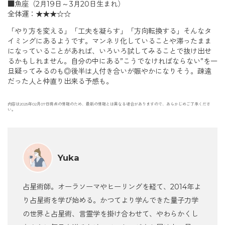
■魚座（2月19日～3月20日生まれ）
全体運：★★★☆☆
「やり方を変える」「工夫を凝らす」「方向転換する」そんなタ
イミングにあるようです。マンネリ化していることや滞ったまま
になっていることがあれば、いろいろ試してみることで抜け出せ
るかもしれません。自分の中にある”こうでなければならない”を一
旦疑ってみるのも◎後半は人付き合いが賑やかになりそう。疎遠
だった人と仲直り出来る予感も。
内容は2025年02月07日時点の情報のため、最新の情報とは異なる場合がありますので、あらかじめご了承くださ
い。
Yuka
占星術師。オーラソーマやヒーリングを経て、2014年よ
り占星術を学び始める。かつてより学んできた量子力学
の世界と占星術、言霊学を掛け合わせて、やわらかくし