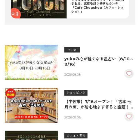
される。家族を想う特別なランチ
『Cafe Chouchou（カフェ・シュ
シュ）』
Yuka
yukaの心が軽くなる星占い（8/10～
8/16)
2026.08.08
ショッピング
【宇佐市】7/18オープン！「古本 七
月の扉」が居心地よすぎると話題！絶
品おむすび＆パンとコーヒーで過ごす
至福の読書空間
2026.08.08
カフェ・喫茶