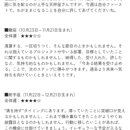
囲に気を配るのが上手な天秤座さんですが、今週は自分ファース
トで。わがままになることを自分に許してあげてくださいね。
■蠍座（10月23日～11月21日生まれ）
全体運：★★★☆☆
清算する、一区切りつく、そんな節目のときかもしれません。そ
れは抱えているプロジェクトや今いる部署、目標としていたこと
に関するものかもしれませんし、納得した、受け入れた、許した
など、気持ち的なものかもしれません。「今ある結果を受け止め
る」ことで、次のステップに弾みがつきます。過去より未来へ気
持ちを向けていくときといえそうです。
■射手座（11月22日～12月21日生まれ）
全体運：★★★★☆
“満を持す”タイミングにあります。滞っていたことに突破口が見え
るかもしれませんし、これまで積み重ねてきたことがようやくお
披露目となるのかもしれません。行動に移したいことがあれば、
この機会に仕掛けていきましょう。イレギュラーな予定が入るな