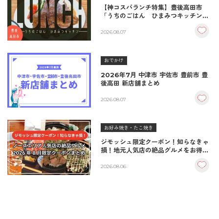
【神コスパランチ特集】豊後高田市
「うちのごはん ひまみつキッチン」
｜秘伝タレが決め手の絶品ハンバーグ
＆生姜焼き！
2026.08.07
おでかけ
2026年7月 中津市 宇佐市 豊前市 豊
後高田 新店舗まとめ
2026.08.07
お好み焼き・たこ焼き
ジモッシュ限定クーポン！知らなきゃ
損！地元人気店の絶品グルメをお得に
楽しむクーポンまとめ
2026.08.06