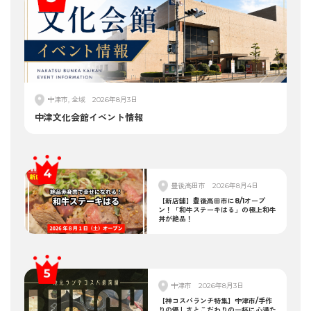
中津市, 全域
2026年8月3日
中津文化会館イベント情報
豊後高田市
2026年8月4日
【新店舗】豊後高田市に8/1オープ
ン！「和牛ステーキはる」の極上和牛
丼が絶品！
中津市
2026年8月3日
【神コスパランチ特集】中津市/手作
りの優しさとこだわりの一杯に心満た