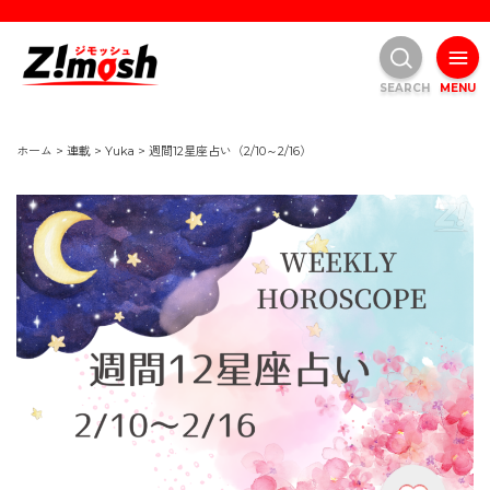
SEARCH
MENU
ホーム
>
連載
>
Yuka
>
週間12星座占い（2/10～2/16）