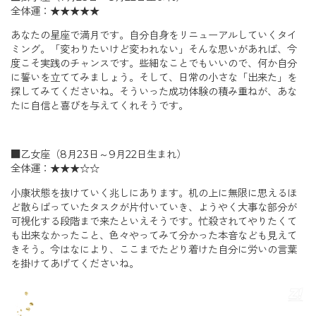
全体運：★★★★★
あなたの星座で満月です。自分自身をリニューアルしていくタイ
ミング。「変わりたいけど変われない」そんな思いがあれば、今
度こそ実践のチャンスです。些細なことでもいいので、何か自分
に誓いを立ててみましょう。そして、日常の小さな「出来た」を
探してみてくださいね。そういった成功体験の積み重ねが、あな
たに自信と喜びを与えてくれそうです。
■乙女座（8月23日～9月22日生まれ）
全体運：★★★☆☆
小康状態を抜けていく兆しにあります。机の上に無限に思えるほ
ど散らばっていたタスクが片付いていき、ようやく大事な部分が
可視化する段階まで来たといえそうです。忙殺されてやりたくて
も出来なかったこと、色々やってみて分かった本音なども見えて
きそう。今はなにより、ここまでたどり着けた自分に労いの言葉
を掛けてあげてくださいね。