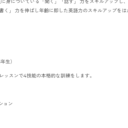
スンで既に身についている「聞く」「話す」 力をスキルアップし
書く」 力を伸ばし年齢に即した英語力のスキルアップをは
3年生）
レッスンで4技能の本格的な訓練をします。
ション