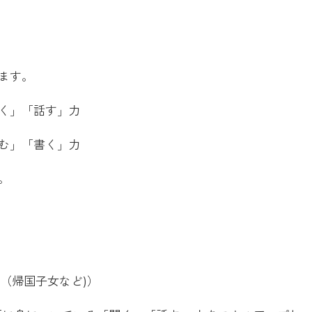
ます。
「聞く」「話す」力
読む」「書く」力
。
）（帰国子女など)）