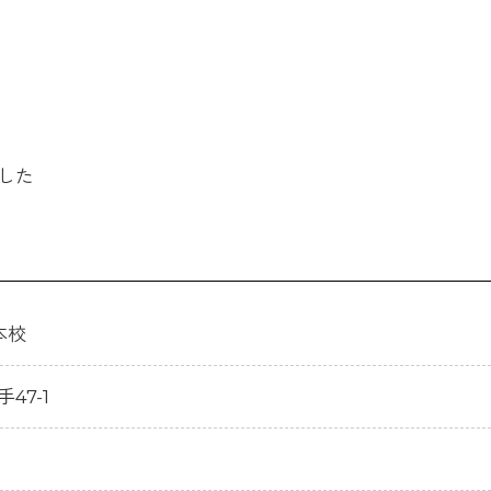
した
本校
手47-1