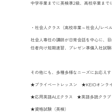
中学卒業までに英検準2級、高校卒業まで
・社会人クラス（高校卒業～社会人/レベ
社会人専任の講師が日常会話を中心に、目
任者向け短期速習、プレゼン準備入社試験
その他にも、多種多様なニーズにお応えす
★プライベートレッスン ★KEIOオンラ
★応用英語ALEクラス ★英語多読クラブ
★資格試験（英検）