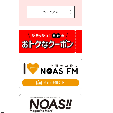
2026年8月5日 豊前市クリー
ン作戦参加者募集
もっと見る
2026年8月3日 千束地域づく
り協議会
2026年8月3日 第13回市町村
対抗「福岡駅伝」出場選手募
集！
2026年7月31日 令和8年熊本
地震義援金の受付について
2026年7月31日 第６次豊前市
総合計画後期基本計画策定業
務委託に係る質問回答につい
て
2026年7月31日 市税等の納付
書が変わります！
2026年7月30日 豊前市立豊前
中学校の進捗状況について