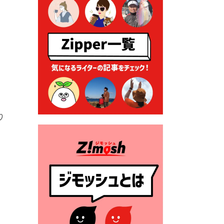
る各種申請に係る登記事項証
明書の添付省略について
2026年7月9日 廃食用油の回
収
2026年7月7日 「おゆずりコ
ーナー」について
2026年7月1日 豊前市民プール
一般開放
り
2026年7月1日 「豊前市定住促
進奨励金」が始まります！
（令和８年４月１日施行）
2026年6月25日 指定ごみ袋価
格改定
2026年6月23日 公告一覧（市
内業者対象）を更新しまし
た。