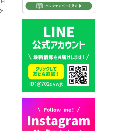
、日
2026年7月30日 豊前市立学校
か
再編成準備協議会
2026年7月30日 豊前市立学校
紹介≪再編計画の見直しにつ
いて≫
2026年7月29日 豊前市指定ご
み袋販売のお知らせ
2026年7月28日 豊前カラス天
狗みなと祭り（花火大会）開
催決定！
2026年7月28日 ごみ収集日の
お知らせ
2026年7月28日 令和8年度
京築地区水道企業団職員採用
試験（募集）
2026年7月27日 マイナンバー