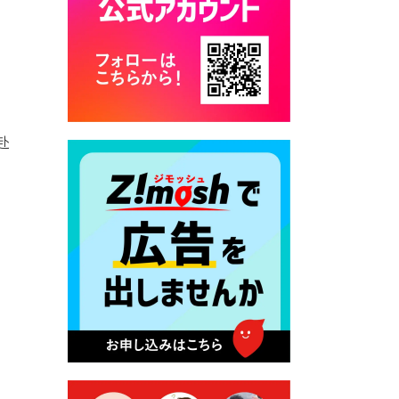
カード交付に伴う休日および
平日夜間開庁の案内
2026年7月22日 令和８年度
「こども文化パスポート事
業」
2026年7月21日 卜仙の郷 お
赴
盆期間の営業時間のお知らせ
2026年7月17日 バス経路検索
のご利用案内
2026年7月10日 台湾伝統音楽
団体 「北埔八音団・楽善軒」
公演開催のお知らせ
2026年7月9日 クラウドファ
ンディング型ふるさと納税の
実施について
2026年7月9日 農地法等に係