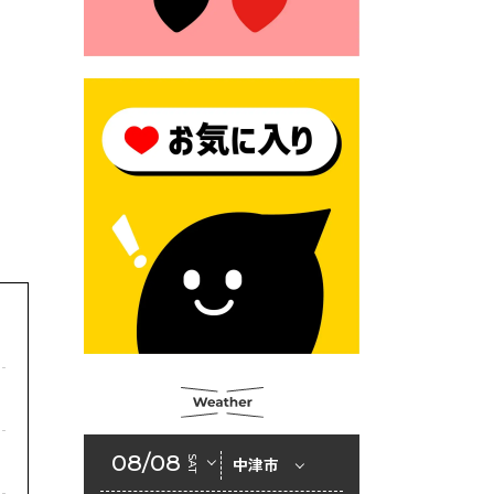
2026年6月23日 （一財）豊前
市佐野・則尾育英会奨学生募
集の「てびき」
2026年6月22日 神楽人の祭展
2026年6月18日 セアカゴケグ
モにご注意ください！
2026年6月17日 クーリングシ
ェルターの指定
2026年6月10日 令和８年経済
センサス-活動調査
2026年6月9日 令和８年第３
回定例会「一般質問一覧表」
2026年6月5日 新婚世帯の家
賃の助成をしています
08/08
SAT
中津市
2026年6月2日 戸籍に氏名の
振り仮名が記載されます