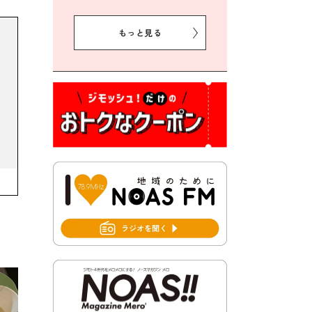
2026年8月5日 豊前市クリー
ン作戦参加者募集
もっと見る
2026年8月3日 千束地域づく
り協議会
2026年8月3日 第13回市町村
対抗「福岡駅伝」出場選手募
集！
2026年7月31日 令和8年熊本
地震義援金の受付について
2026年7月31日 第６次豊前市
総合計画後期基本計画策定業
務委託に係る質問回答につい
て
2026年7月31日 市税等の納付
書が変わります！
2026年7月30日 豊前市立豊前
中学校の進捗状況について