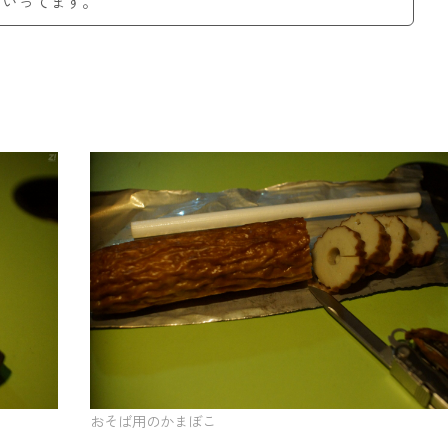
ていってます。
』
おそば用のかまぼこ