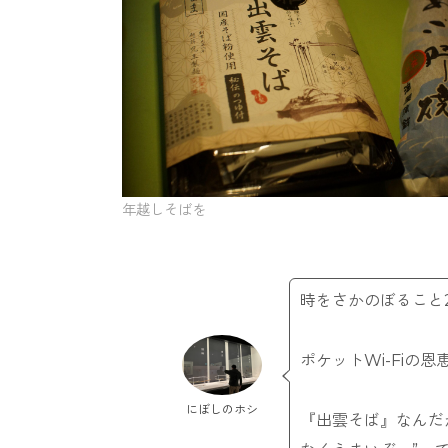
年越しそばを
時をさかのぼること2
ポケットWi-Fiの
にぼしのホシ
『出雲そば』なんだ