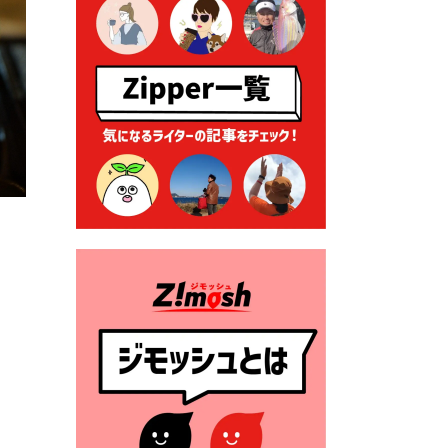
る各種申請に係る登記事項証
明書の添付省略について
2026年7月9日 廃食用油の回
収
2026年7月7日 「おゆずりコ
ーナー」について
2026年7月1日 豊前市民プール
一般開放
2026年7月1日 「豊前市定住促
進奨励金」が始まります！
（令和８年４月１日施行）
2026年6月25日 指定ごみ袋価
格改定
2026年6月23日 公告一覧（市
内業者対象）を更新しまし
た。