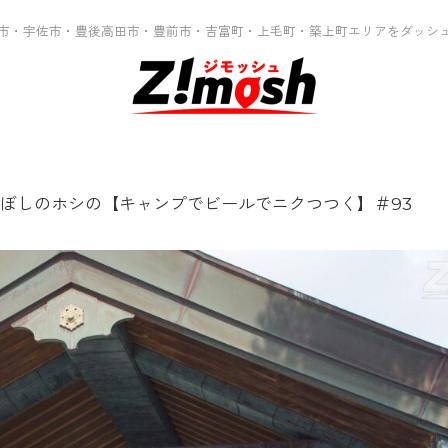
市・宇佐市・豊後高田市・豊前市・吉富町・上毛町・築上町エリアをダッシ
ぼしのホシの【キャンプでビールでニクつつく】＃93