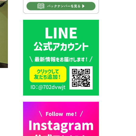
2026年7月30日 豊前市立学校
再編成準備協議会
2026年7月30日 豊前市立学校
紹介≪再編計画の見直しにつ
いて≫
2026年7月29日 豊前市指定ご
み袋販売のお知らせ
2026年7月28日 豊前カラス天
狗みなと祭り（花火大会）開
催決定！
2026年7月28日 ごみ収集日の
お知らせ
2026年7月28日 令和8年度
京築地区水道企業団職員採用
試験（募集）
2026年7月27日 マイナンバー