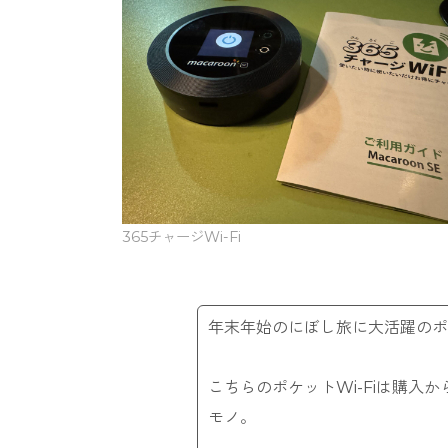
365チャージWi-Fi
年末年始のにぼし旅に大活躍のポケ
こちらのポケットWi-Fiは購入
モノ。