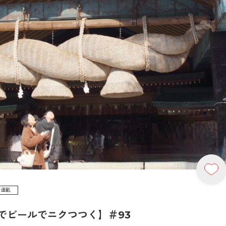
連載
でビールでニクつつく】＃93