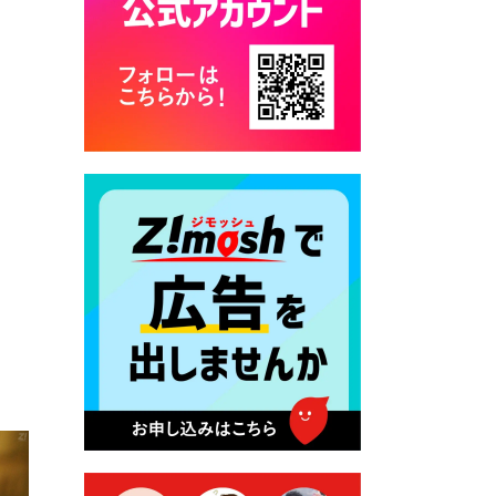
カード交付に伴う休日および
平日夜間開庁の案内
2026年7月22日 令和８年度
「こども文化パスポート事
業」
2026年7月21日 卜仙の郷 お
盆期間の営業時間のお知らせ
2026年7月17日 バス経路検索
のご利用案内
2026年7月10日 台湾伝統音楽
団体 「北埔八音団・楽善軒」
公演開催のお知らせ
2026年7月9日 クラウドファ
ンディング型ふるさと納税の
実施について
2026年7月9日 農地法等に係