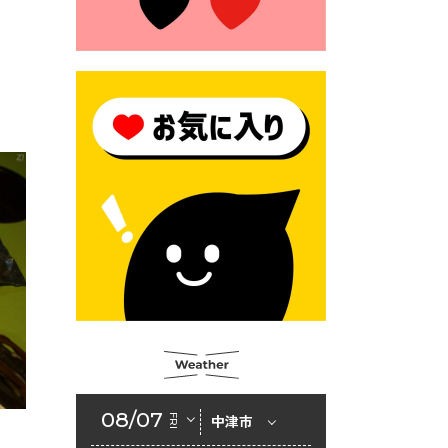
2026年6月23日 （一財）豊前
市佐野・則尾育英会奨学生募
集の「てびき」
2026年6月22日 神楽人の祭展
2026年6月18日 セアカゴケグ
モにご注意ください！
2026年6月17日 クーリングシ
ェルターの指定
2026年6月10日 令和８年経済
センサス-活動調査
2026年6月9日 令和８年第３
回定例会「一般質問一覧表」
2026年6月5日 新婚世帯の家
賃の助成をしています
08/07
FRI
中津市
2026年6月2日 戸籍に氏名の
振り仮名が記載されます