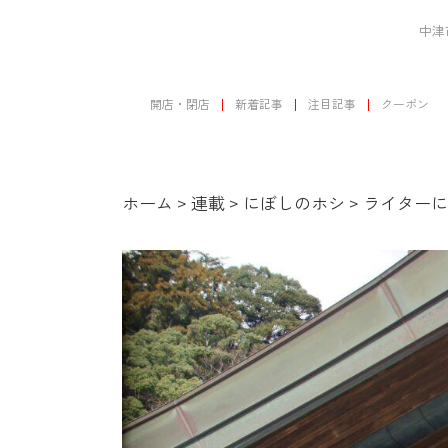
中津
開店・閉店
新着記事
注目記事
クーポン
ホーム
>
連載
>
にぼしのホシ
>
ライターに