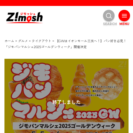
SEARCH
MENU
ホーム
>
グルメ
>
テイクアウト
>
【GWはイオンモール三光へ！】パン好き必見！
「ジモパンマルシェ2025ゴールデンウィーク」開催決定
終了しました