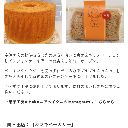
宇佐神宮の勅使街道（光の参道）沿いに古民家をリノベーション
してシフォンケーキ専門のお店を３年前にオープン。
ベーキングパウダーを使わず卵だけの力でプルプルふわふわ、甘
さ控えめそして新食感のシフォンケーキに仕上げました。
１個ずつ丁寧に焼き上げております。素材のおいしさを会場でご
賞味ください。
→
菓子工房A.bake～アベイク～のinstagramはこちらから
両日出店：【カツキベーカリー】