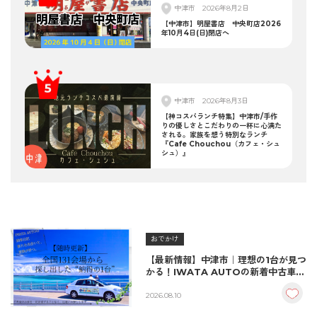
中津市
2026年8月2日
【中津市】明屋書店 中央町店2026
年10月4日(日)閉店へ
中津市
2026年8月3日
【神コスパランチ特集】中津市/手作
りの優しさとこだわりの一杯に心満た
される。家族を想う特別なランチ
『Cafe Chouchou（カフェ・シュ
シュ）』
おでかけ
【最新情報】中津市｜理想の1台が見つ
かる！IWATA AUTOの新着中古車＆
納車実績をご紹介
2026.08.10