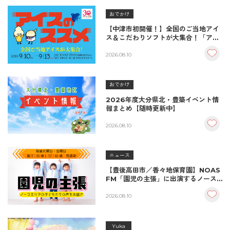
おでかけ
【中津市初開催！】全国のご当地アイ
ス＆こだわりソフトが大集合！「アイ
スのススメ」開催決定！
2026.08.10
おでかけ
2026年度大分県北・豊築イベント情
報まとめ【随時更新中】
2026.08.10
ニュース
【豊後高田市／香々地保育園】NOAS
FM「園児の主張」に出演するノース
エリアの子どもたち
2026.08.10
Yuka