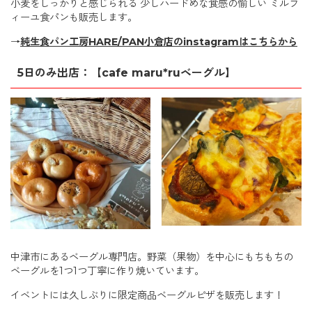
小麦をしっかりと感じられる 少しハードめな食感の愉しい ミルフ
ィーユ食パンも販売します。
→
純生食パン工房HARE/PAN小倉店のinstagramはこちらから
5日のみ出店：【cafe maru*ruベーグル】
中津市にあるベーグル専門店。野菜（果物）を中心にもちもちの
ベーグルを1つ1つ丁寧に作り焼いています。
イベントには久しぶりに限定商品ベーグルピザを販売します！