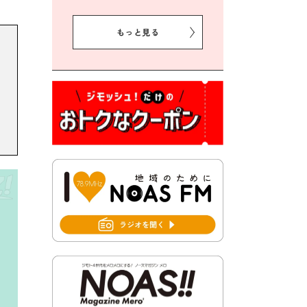
2026年8月5日 豊前市プレミ
アム付き商品券事業に関する
もっと見る
お知らせ
2026年8月5日 豊前市クリー
ン作戦参加者募集
2026年8月3日 千束地域づく
り協議会
2026年8月3日 第13回市町村
対抗「福岡駅伝」出場選手募
集！
2026年7月31日 令和8年熊本
地震義援金の受付について
2026年7月31日 第６次豊前市
総合計画後期基本計画策定業
務委託に係る質問回答につい
て