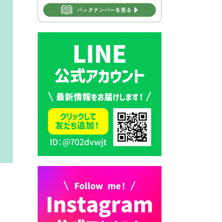
2026年7月31日 市税等の納付
書が変わります！
2026年7月30日 豊前市立豊前
中学校の進捗状況について
2026年7月30日 豊前市立学校
再編成準備協議会
2026年7月30日 豊前市立学校
紹介≪再編計画の見直しにつ
いて≫
2026年7月29日 豊前市指定ご
み袋販売のお知らせ
2026年7月28日 豊前カラス天
狗みなと祭り（花火大会）開
催決定！
2026年7月28日 ごみ収集日の
お知らせ