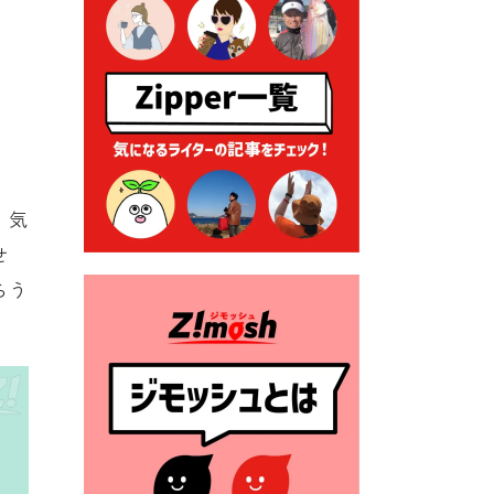
2026年7月9日 クラウドファ
ンディング型ふるさと納税の
実施について
2026年7月9日 農地法等に係
る各種申請に係る登記事項証
明書の添付省略について
2026年7月9日 廃食用油の回
収
。気
2026年7月7日 「おゆずりコ
せ
ーナー」について
らう
2026年7月1日 豊前市民プール
一般開放
2026年7月1日 「豊前市定住促
進奨励金」が始まります！
（令和８年４月１日施行）
2026年6月25日 指定ごみ袋価
格改定