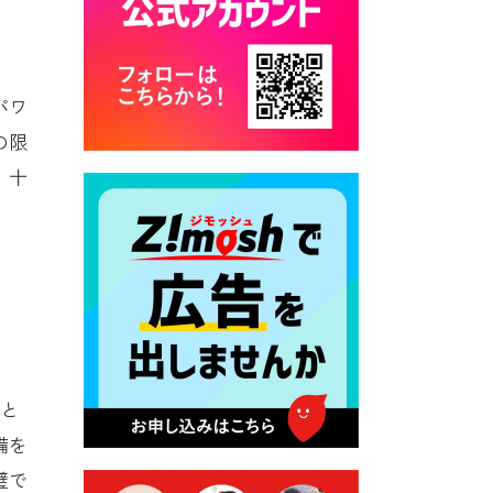
2026年7月28日 令和8年度
京築地区水道企業団職員採用
試験（募集）
パワ
2026年7月27日 マイナンバー
カード交付に伴う休日および
の限
平日夜間開庁の案内
、十
2026年7月22日 令和８年度
「こども文化パスポート事
業」
2026年7月21日 卜仙の郷 お
盆期間の営業時間のお知らせ
2026年7月17日 バス経路検索
のご利用案内
こと
2026年7月10日 台湾伝統音楽
団体 「北埔八音団・楽善軒」
備を
公演開催のお知らせ
璧で