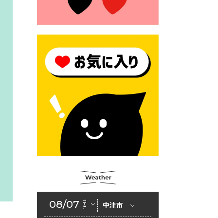
2026年6月23日 公告一覧（市
内業者対象）を更新しまし
た。
2026年6月23日 （一財）豊前
市佐野・則尾育英会奨学生募
集の「てびき」
2026年6月22日 神楽人の祭展
2026年6月18日 セアカゴケグ
モにご注意ください！
2026年6月17日 クーリングシ
ェルターの指定
2026年6月10日 令和８年経済
センサス-活動調査
2026年6月9日 令和８年第３
08/07
THU
中津市
回定例会「一般質問一覧表」