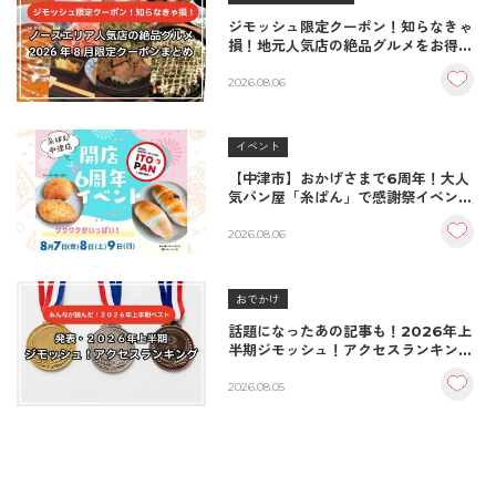
ジモッシュ限定クーポン！知らなきゃ
損！地元人気店の絶品グルメをお得に
楽しむクーポンまとめ
2026.08.06
イベント
【中津市】おかげさまで6周年！大人
気パン屋「糸ぱん」で感謝祭イベント
開催！豪華景品が当たる抽選会も
♪（8/7〜8/9）
2026.08.06
おでかけ
話題になったあの記事も！2026年上
半期ジモッシュ！アクセスランキング
BEST10
2026.08.05