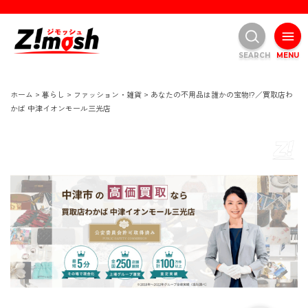
SEARCH
MENU
ホーム
>
暮らし
>
ファッション・雑貨
>
あなたの不用品は誰かの宝物!?／買取店わ
かば 中津イオンモール三光店