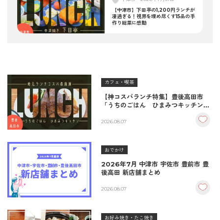
【中津市】下田亭の1,200円ランチが
凄過ぎる！視界を埋め尽くす15品の手
作り総菜に感動
カフェ・喫茶
【神コスパランチ特集】豊後高田市
「うちのごはん ひまみつキッチン」
｜秘伝タレが決め手の絶品ハンバーグ
＆生姜焼き！
2026.08.07
おでかけ
2026年7月 中津市 宇佐市 豊前市 豊
後高田 新店舗まとめ
2026.08.07
お好み焼き・たこ焼き