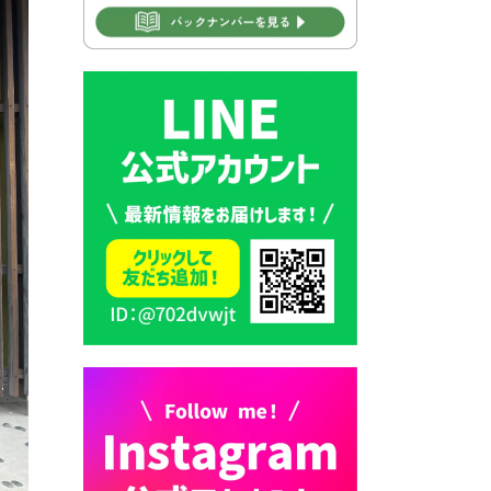
2026年7月30日 豊前市立学校
再編成準備協議会
2026年7月30日 豊前市立学校
紹介≪再編計画の見直しにつ
いて≫
2026年7月29日 豊前市指定ご
み袋販売のお知らせ
2026年7月28日 豊前カラス天
狗みなと祭り（花火大会）開
催決定！
2026年7月28日 ごみ収集日の
お知らせ
2026年7月28日 令和8年度
京築地区水道企業団職員採用
試験（募集）
2026年7月27日 マイナンバー