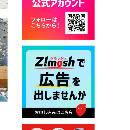
カード交付に伴う休日および
平日夜間開庁の案内
2026年7月22日 令和８年度
「こども文化パスポート事
業」
2026年7月21日 卜仙の郷 お
盆期間の営業時間のお知らせ
2026年7月17日 バス経路検索
のご利用案内
2026年7月10日 台湾伝統音楽
団体 「北埔八音団・楽善軒」
公演開催のお知らせ
2026年7月9日 クラウドファ
ンディング型ふるさと納税の
実施について
2026年7月9日 農地法等に係