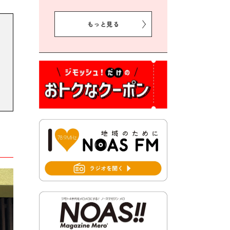
2026年8月5日 豊前市クリー
ン作戦参加者募集
もっと見る
2026年8月3日 千束地域づく
り協議会
2026年8月3日 第13回市町村
対抗「福岡駅伝」出場選手募
集！
2026年7月31日 令和8年熊本
地震義援金の受付について
2026年7月31日 第６次豊前市
総合計画後期基本計画策定業
務委託に係る質問回答につい
て
2026年7月31日 市税等の納付
書が変わります！
2026年7月30日 豊前市立豊前
中学校の進捗状況について