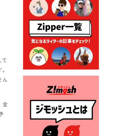
る各種申請に係る登記事項証
明書の添付省略について
2026年7月9日 廃食用油の回
収
2026年7月7日 「おゆずりコ
ーナー」について
2026年7月1日 豊前市民プール
えて
一般開放
す。
2026年7月1日 「豊前市定住促
進奨励金」が始まります！
そん
（令和８年４月１日施行）
2026年6月25日 指定ごみ袋価
格改定
。全
予
2026年6月23日 公告一覧（市
内業者対象）を更新しまし
た。