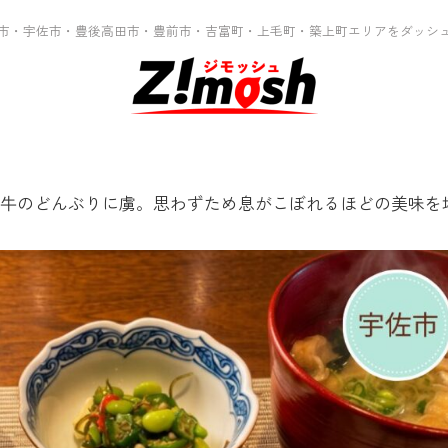
市・宇佐市・豊後高田市・豊前市・吉富町・上毛町・築上町エリアをダッシ
牛のどんぶりに虜。思わずため息がこぼれるほどの美味を