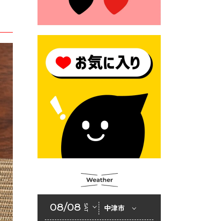
2026年6月23日 （一財）豊前
市佐野・則尾育英会奨学生募
集の「てびき」
2026年6月22日 神楽人の祭展
2026年6月18日 セアカゴケグ
モにご注意ください！
2026年6月17日 クーリングシ
ェルターの指定
2026年6月10日 令和８年経済
センサス-活動調査
2026年6月9日 令和８年第３
回定例会「一般質問一覧表」
2026年6月5日 新婚世帯の家
賃の助成をしています
08/08
SAT
中津市
2026年6月2日 戸籍に氏名の
振り仮名が記載されます