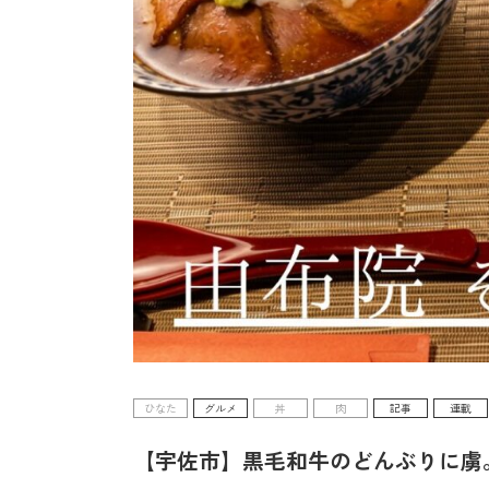
ひなた
グルメ
丼
肉
記事
連載
【宇佐市】黒毛和牛のどんぶりに虜