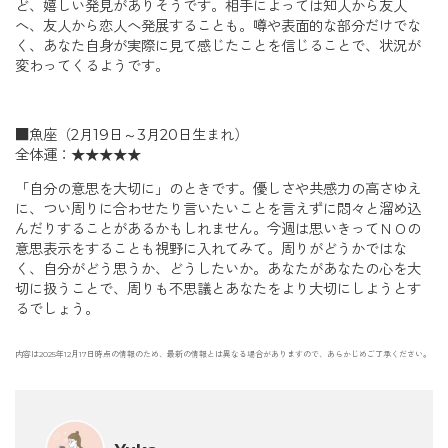
ど、嬉しい発見がありそうです。相手によっては知人から友人
へ、友人から恋人へ発展することも。噂や表面的な部分だけでな
く、あなた自身が実際に見て感じたことを信じることで、状況が
変わってくるようです。
■魚座（2月19日～3月20日生まれ）
全体運：★★★★★
「自分の意思を大切に」のときです。優しさや共感力の高さゆえ
に、つい周りに合わせたり言いたいことを言えずに悶々と溜め込
んだりすることがあるかもしれません。今週は思いきってＮＯの
意思表示をすることも視野に入れてみて。周りがどうかではな
く、自分がどう思うか、どうしたいか。あなたがあなたの心を大
切に扱うことで、周りも不思議とあなたをより大切にしようとす
るでしょう。
内容は2025年12月17日時点の情報のため、最新の情報とは異なる場合がありますので、あらかじめご了承ください。