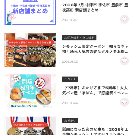
2026年7月 中津市 宇佐市 豊前市 豊
後高田 新店舗まとめ
2026.08.07
お好み焼き・たこ焼き
ジモッシュ限定クーポン！知らなきゃ
損！地元人気店の絶品グルメをお得に
楽しむクーポンまとめ
2026.08.06
イベント
【中津市】おかげさまで6周年！大人
気パン屋「糸ぱん」で感謝祭イベント
開催！豪華景品が当たる抽選会も
♪（8/7〜8/9）
2026.08.06
おでかけ
話題になったあの記事も！2026年上
半期ジモッシュ！アクセスランキング