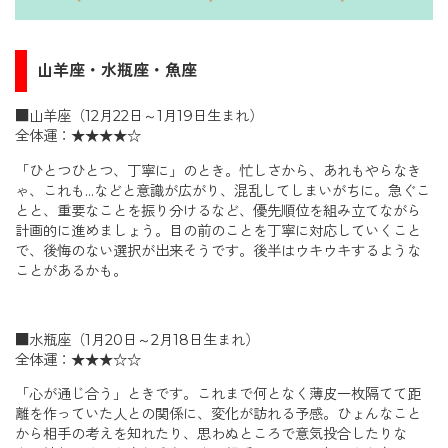
山羊座・水瓶座・魚座
■山羊座（12月22日～1月19日生まれ）
全体運：★★★★☆
「ひとつひとつ、丁寧に」のとき。忙しさから、あれもやらなき
ゃ、これも…などと意識が広がり、混乱してしまいがちに。急ぐこ
とと、重要なことを振り分けるなど、優先順位を組み立てながら
計画的に進めましょう。目の前のことを丁寧に対応していくこと
で、後悔のない選択が出来そうです。後半はウキウキするような
ことがあるかも。
■水瓶座（1月20日～2月18日生まれ）
全体運：★★★☆☆
「心が通じ合う」ときです。これまで何となく薄皮一枚隔てて距
離を作っていた人との関係に、変化が訪れる予感。ひょんなこと
から相手の考えを知れたり、思わぬところで意気投合したりな