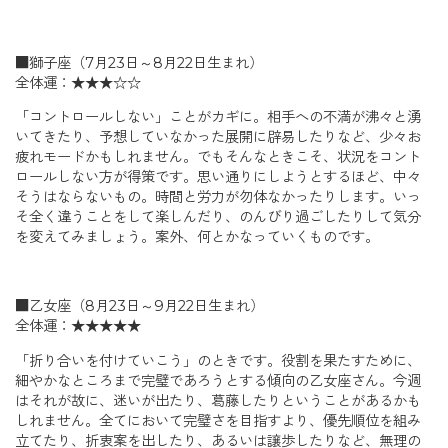
■獅子座（7月23日～8月22日生まれ）
全体運：★★★☆☆
「コントロールしない」ことがカギに。相手への不満が沸々と湧
いてきたり、予想していなかった展開に辟易したりなど、少々お
疲れモードかもしれません。でもそんなときこそ、状況をコント
ロールしない方が得策です。思い通りにしようとするほど、中々
そうはならないもの。時間と労力が勿体なかったりします。いっ
そ全く違うことをして楽しんだり、のんびり過ごしたりして気分
を変えてみましょう。案外、何とかなっていくものです。
■乙女座（8月23日～9月22日生まれ）
全体運：★★★★★
「折り合いを付けていこう」のときです。役割を果たすために、
細やかなところまで完璧であろうとする傾向の乙女座さん。今週
はそれが故に、迷いが出たり、葛藤したりということがあるかも
しれません。全てにおいて完璧さを目指すより、優先順位を組み
立てたり、折衷案を出したり、あるいは譲歩したりなど、無理の