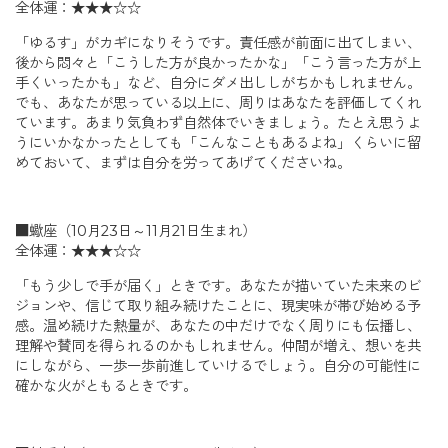
全体運：★★★☆☆
「ゆるす」がカギになりそうです。責任感が前面に出てしまい、
後から悶々と「こうした方が良かったかな」「こう言った方が上
手くいったかも」など、自分にダメ出ししがちかもしれません。
でも、あなたが思っている以上に、周りはあなたを評価してくれ
ています。あまり気負わず自然体でいきましょう。たとえ思うよ
うにいかなかったとしても「こんなこともあるよね」くらいに留
めておいて、まずは自分を労ってあげてくださいね。
■蠍座（10月23日～11月21日生まれ）
全体運：★★★☆☆
「もう少しで手が届く」ときです。あなたが描いていた未来のビ
ジョンや、信じて取り組み続けたことに、現実味が帯び始める予
感。温め続けた熱量が、あなたの中だけでなく周りにも伝播し、
理解や賛同を得られるのかもしれません。仲間が増え、想いを共
にしながら、一歩一歩前進していけるでしょう。自分の可能性に
確かな火がともるときです。