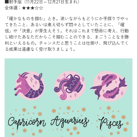
■射手座（11月22日～12月21日生まれ）
全体運：★★★☆☆
「確かなものを掴む」とき。迷いながらもどうにか手探りでやっ
てきたこと、あるいは煮え切らず悶々としていたことに、「確
信」や「決意」が芽生えそう。それはこれまで懸命に考え、行動
し続けたあなただからこそ掴むことのできる、まごうことなき勝
利といえるもの。チャンスだと思うことは仕掛け、飛び込んでく
る成果は遠慮なく受け取りましょう。