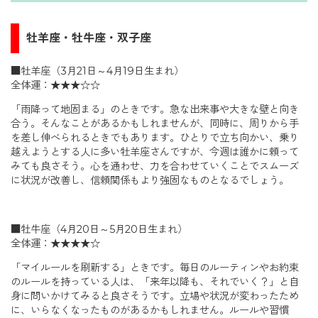
牡羊座・牡牛座・双子座
■牡羊座（3月21日～4月19日生まれ）
全体運：★★★☆☆
「雨降って地固まる」のときです。急な出来事や大きな壁と向き
合う。そんなことがあるかもしれませんが、同時に、周りから手
を差し伸べられるときでもあります。ひとりで立ち向かい、乗り
越えようとする人に多い牡羊座さんですが、今週は誰かに頼って
みても良さそう。心を通わせ、力を合わせていくことでスムーズ
に状況が改善し、信頼関係もより強固なものとなるでしょう。
■牡牛座（4月20日～5月20日生まれ）
全体運：★★★★☆
「マイルールを刷新する」ときです。毎日のルーティンやお約束
のルールを持っている人は、「来年以降も、それでいく？」と自
身に問いかけてみると良さそうです。立場や状況が変わったため
に、いらなくなったものがあるかもしれません。ルールや習慣