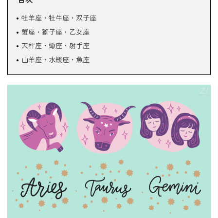
牡羊座・牡牛座・双子座
蟹座・獅子座・乙女座
天秤座・蠍座・射手座
山羊座・水瓶座・魚座