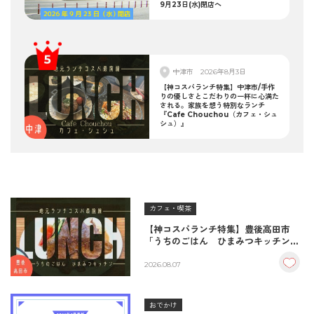
9月23日(水)閉店へ
中津市
2026年8月3日
【神コスパランチ特集】中津市/手作
りの優しさとこだわりの一杯に心満た
される。家族を想う特別なランチ
『Cafe Chouchou（カフェ・シュ
シュ）』
カフェ・喫茶
【神コスパランチ特集】豊後高田市
「うちのごはん ひまみつキッチン」
｜秘伝タレが決め手の絶品ハンバーグ
＆生姜焼き！
2026.08.07
おでかけ