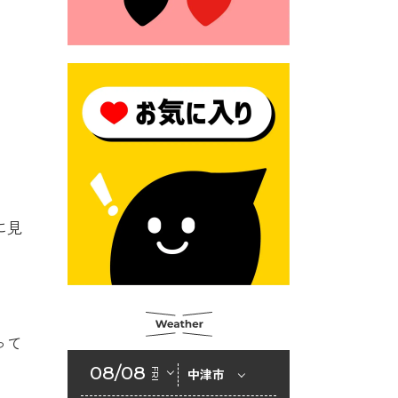
2026年6月23日 （一財）豊前
市佐野・則尾育英会奨学生募
集の「てびき」
2026年6月22日 神楽人の祭展
2026年6月18日 セアカゴケグ
モにご注意ください！
2026年6月17日 クーリングシ
ェルターの指定
2026年6月10日 令和８年経済
に見
センサス-活動調査
2026年6月9日 令和８年第３
回定例会「一般質問一覧表」
2026年6月5日 新婚世帯の家
って
賃の助成をしています
08/08
FRI
中津市
2026年6月2日 戸籍に氏名の
振り仮名が記載されます