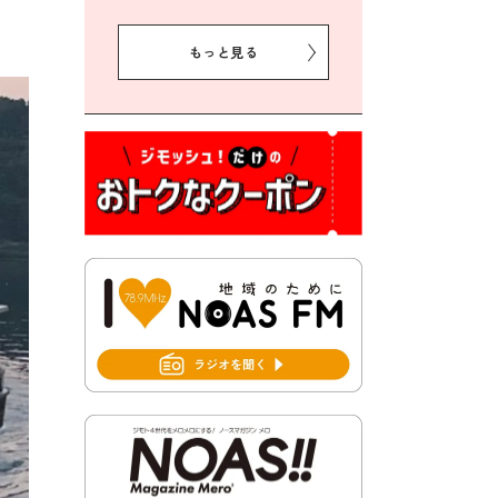
2026年8月5日 豊前市クリー
ン作戦参加者募集
もっと見る
2026年8月3日 千束地域づく
り協議会
2026年8月3日 第13回市町村
対抗「福岡駅伝」出場選手募
集！
2026年7月31日 令和8年熊本
地震義援金の受付について
2026年7月31日 第６次豊前市
総合計画後期基本計画策定業
務委託に係る質問回答につい
て
2026年7月31日 市税等の納付
書が変わります！
2026年7月30日 豊前市立豊前
中学校の進捗状況について