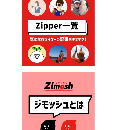
る各種申請に係る登記事項証
明書の添付省略について
2026年7月9日 廃食用油の回
収
2026年7月7日 「おゆずりコ
ーナー」について
2026年7月1日 豊前市民プール
一般開放
2026年7月1日 「豊前市定住促
進奨励金」が始まります！
（令和８年４月１日施行）
2026年6月25日 指定ごみ袋価
格改定
2026年6月23日 公告一覧（市
内業者対象）を更新しまし
た。