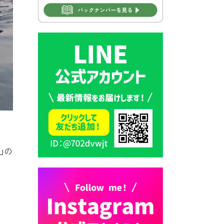
2026年7月30日 豊前市立学校
再編成準備協議会
2026年7月30日 豊前市立学校
紹介≪再編計画の見直しにつ
いて≫
2026年7月29日 豊前市指定ご
み袋販売のお知らせ
2026年7月28日 豊前カラス天
狗みなと祭り（花火大会）開
催決定！
山の
2026年7月28日 ごみ収集日の
お知らせ
2026年7月28日 令和8年度
京築地区水道企業団職員採用
試験（募集）
2026年7月27日 マイナンバー