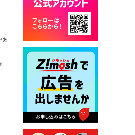
カード交付に伴う休日および
平日夜間開庁の案内
2026年7月22日 令和８年度
「こども文化パスポート事
業」
があ
2026年7月21日 卜仙の郷 お
盆期間の営業時間のお知らせ
到
2026年7月17日 バス経路検索
のご利用案内
2026年7月10日 台湾伝統音楽
団体 「北埔八音団・楽善軒」
公演開催のお知らせ
2026年7月9日 クラウドファ
ンディング型ふるさと納税の
実施について
2026年7月9日 農地法等に係