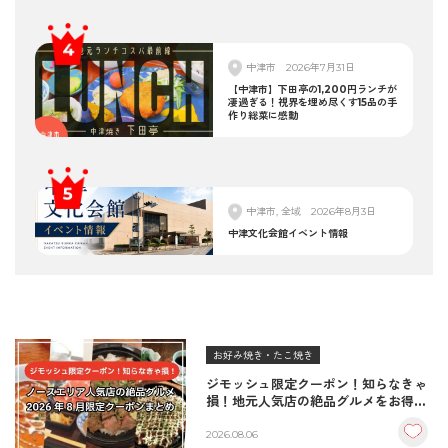
中津市
2026年7月31日
【中津市】下田亭の1,200円ランチが
凄過ぎる！視界を埋め尽くす15品の手
作り総菜に感動
中津市, 全域
2026年8月3日
中津文化会館イベント情報
お好み焼き・たこ焼き
ジモッシュ限定クーポン！知らなきゃ
損！地元人気店の絶品グルメをお得に
楽しむクーポンまとめ
2026.08.06