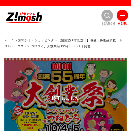
SEARCH
MENU
ホーム
>
おでかけ
>
ショッピング
>
【創業55周年記念！】現品大特価品満載「トー
タルライフプラン つねひろ」大創業祭 10/4(土)・5(日) 開催！
終了しました