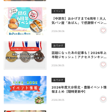
イベント
【中津市】おかげさまで6周年！大人
気パン屋「糸ぱん」で感謝祭イベント
開催！豪華景品が当たる抽選会も
♪（8/7〜8/9）
2026.08.06
おでかけ
話題になったあの記事も！2026年上
半期ジモッシュ！アクセスランキング
BEST10
2026.08.05
おでかけ
2026年度大分県北・豊築イベント情
報まとめ【随時更新中】
2026.08.05