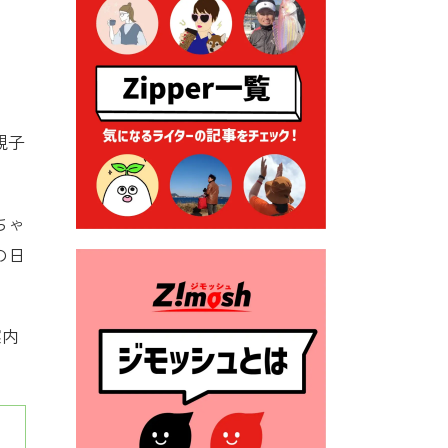
る各種申請に係る登記事項証
明書の添付省略について
2026年7月9日 廃食用油の回
収
2026年7月7日 「おゆずりコ
親子
ーナー」について
2026年7月1日 豊前市民プール
一般開放
ちゃ
2026年7月1日 「豊前市定住促
の日
進奨励金」が始まります！
（令和８年４月１日施行）
2026年6月25日 指定ごみ袋価
案内
格改定
2026年6月23日 公告一覧（市
内業者対象）を更新しまし
た。