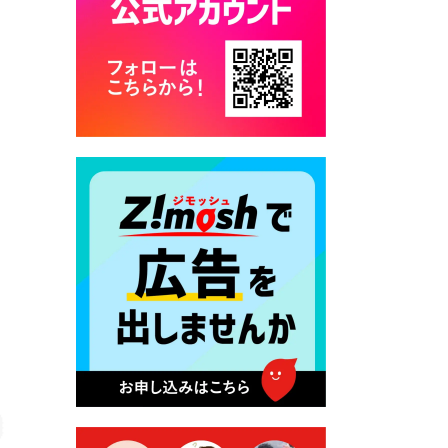
カード交付に伴う休日および
平日夜間開庁の案内
2026年7月22日 令和８年度
「こども文化パスポート事
業」
2026年7月21日 卜仙の郷 お
盆期間の営業時間のお知らせ
2026年7月17日 バス経路検索
のご利用案内
2026年7月10日 台湾伝統音楽
団体 「北埔八音団・楽善軒」
公演開催のお知らせ
2026年7月9日 クラウドファ
ンディング型ふるさと納税の
実施について
2026年7月9日 農地法等に係