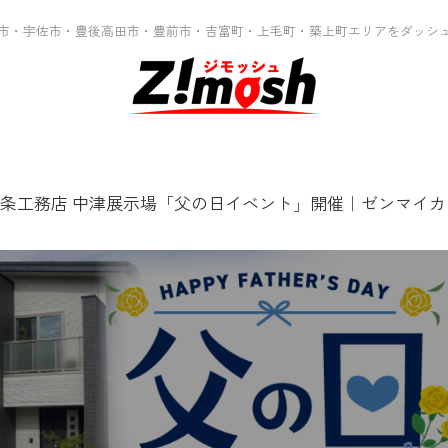
市・宇佐市・豊後高田市・豊前市・吉富町・上毛町・築上町エリアをダッシ
条工務店 中津展示場「父の日イベント」開催｜ゼンマイ