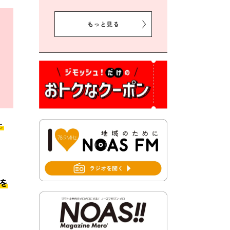
2026年8月5日 豊前市クリー
ン作戦参加者募集
もっと見る
2026年8月3日 千束地域づく
り協議会
2026年8月3日 第13回市町村
対抗「福岡駅伝」出場選手募
集！
2026年7月31日 令和8年熊本
地震義援金の受付について
と
2026年7月31日 第６次豊前市
総合計画後期基本計画策定業
務委託に係る質問回答につい
て
を
2026年7月31日 市税等の納付
書が変わります！
2026年7月30日 豊前市立豊前
中学校の進捗状況について