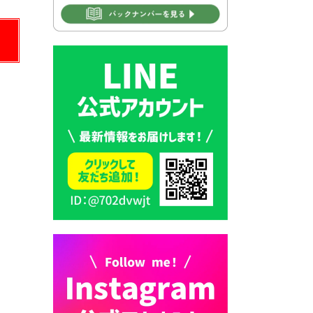
2026年7月30日 豊前市立学校
再編成準備協議会
2026年7月30日 豊前市立学校
紹介≪再編計画の見直しにつ
いて≫
2026年7月29日 豊前市指定ご
み袋販売のお知らせ
2026年7月28日 豊前カラス天
狗みなと祭り（花火大会）開
催決定！
2026年7月28日 ごみ収集日の
お知らせ
2026年7月28日 令和8年度
京築地区水道企業団職員採用
試験（募集）
2026年7月27日 マイナンバー