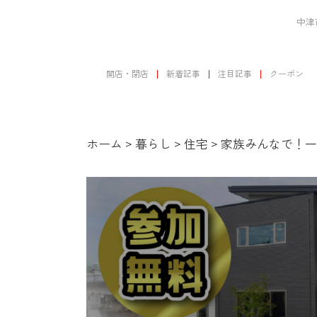
中津
開店・閉店
新着記事
注目記事
クーポン
ホーム
>
暮らし
>
住宅
>
家族みんなで！一