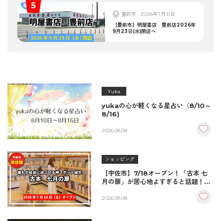
豊前市
2026年7月31日
【豊前市】明屋書店 豊前店2026年
9月23日(水)閉店へ
Yuka
yukaの心が軽くなる星占い（8/10～
8/16)
2026.08.08
ショッピング
【宇佐市】7/18オープン！「古本 七
月の扉」が居心地よすぎると話題！絶
品おむすび＆パンとコーヒーで過ごす
至福の読書空間
2026.08.08