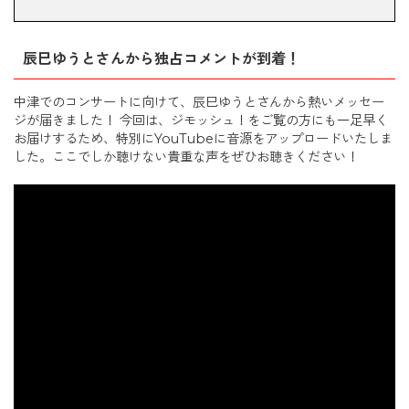
辰巳ゆうとさんから独占コメントが到着！
中津でのコンサートに向けて、辰巳ゆうとさんから熱いメッセー
ジが届きました！ 今回は、ジモッシュ！をご覧の方にも一足早く
お届けするため、特別にYouTubeに音源をアップロードいたしま
した。ここでしか聴けない貴重な声をぜひお聴きください！