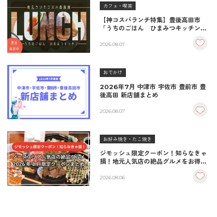
カフェ・喫茶
【神コスパランチ特集】豊後高田市
「うちのごはん ひまみつキッチン」
｜秘伝タレが決め手の絶品ハンバーグ
＆生姜焼き！
2026.08.07
おでかけ
2026年7月 中津市 宇佐市 豊前市 豊
後高田 新店舗まとめ
2026.08.07
お好み焼き・たこ焼き
ジモッシュ限定クーポン！知らなきゃ
損！地元人気店の絶品グルメをお得に
楽しむクーポンまとめ
2026.08.06