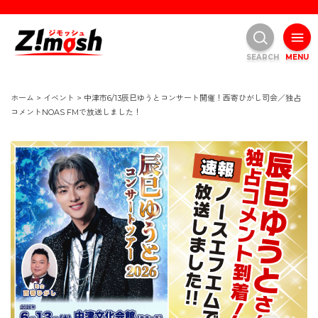
SEARCH
MENU
ホーム
>
イベント
>
中津市6/13辰巳ゆうとコンサート開催！西寄ひがし司会／独占
コメントNOAS FMで放送しました！