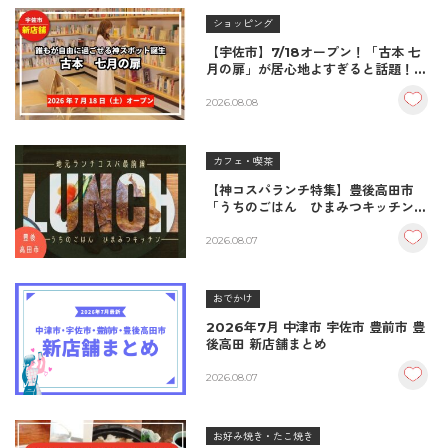
ショッピング
【宇佐市】7/18オープン！「古本 七
月の扉」が居心地よすぎると話題！絶
品おむすび＆パンとコーヒーで過ごす
至福の読書空間
2026.08.08
カフェ・喫茶
【神コスパランチ特集】豊後高田市
「うちのごはん ひまみつキッチン」
｜秘伝タレが決め手の絶品ハンバーグ
＆生姜焼き！
2026.08.07
おでかけ
2026年7月 中津市 宇佐市 豊前市 豊
後高田 新店舗まとめ
2026.08.07
お好み焼き・たこ焼き