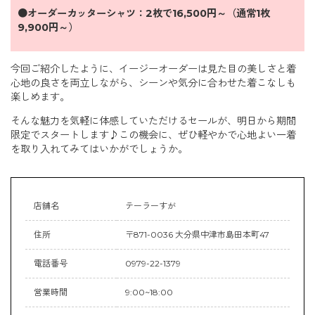
●オーダーカッターシャツ：2枚で16,500円～（通常1枚
9,900円～）
今回ご紹介したように、イージーオーダーは見た目の美しさと着
心地の良さを両立しながら、シーンや気分に合わせた着こなしも
楽しめます。
そんな魅力を気軽に体感していただけるセールが、明日から期間
限定でスタートします♪この機会に、ぜひ軽やかで心地よい一着
を取り入れてみてはいかがでしょうか。
店舗名
テーラーすが
住所
〒871-0036 大分県中津市島田本町47
電話番号
0979-22-1379
営業時間
9:00~18:00