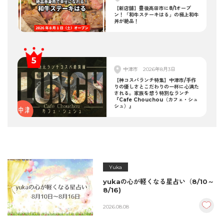
【新店舗】豊後高田市に8/1オープ
ン！「和牛ステーキはる」の極上和牛
丼が絶品！
中津市
2026年8月3日
【神コスパランチ特集】中津市/手作
りの優しさとこだわりの一杯に心満た
される。家族を想う特別なランチ
『Cafe Chouchou（カフェ・シュ
シュ）』
Yuka
yukaの心が軽くなる星占い（8/10～
8/16)
2026.08.08