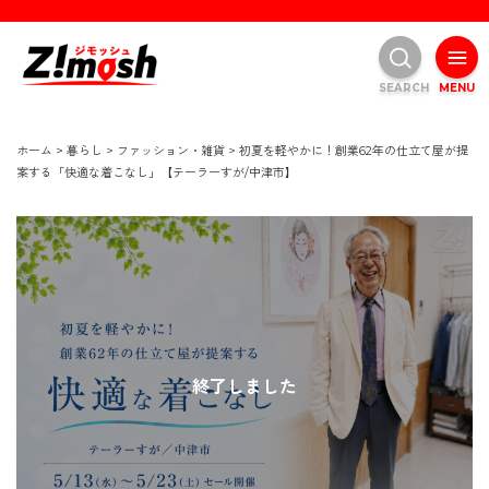
SEARCH
MENU
ホーム
>
暮らし
>
ファッション・雑貨
>
初夏を軽やかに！創業62年の仕立て屋が提
案する「快適な着こなし」【テーラーすが/中津市】
終了しました