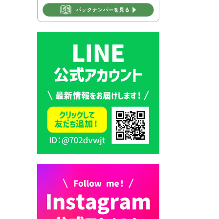
2026年7月30日 豊前市立学校
再編成準備協議会
2026年7月30日 豊前市立学校
紹介≪再編計画の見直しにつ
いて≫
2026年7月29日 豊前市指定ご
み袋販売のお知らせ
2026年7月28日 豊前カラス天
狗みなと祭り（花火大会）開
催決定！
2026年7月28日 ごみ収集日の
お知らせ
2026年7月28日 令和8年度
京築地区水道企業団職員採用
試験（募集）
2026年7月27日 マイナンバー