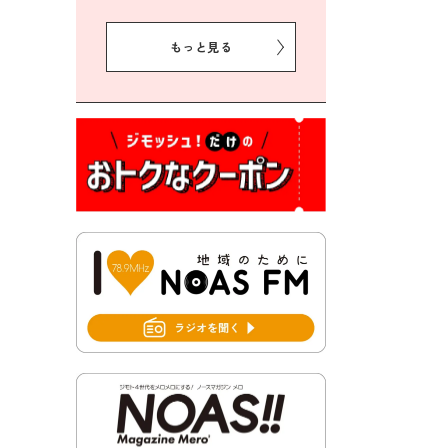
2026年8月5日 豊前市クリー
ン作戦参加者募集
もっと見る
2026年8月3日 千束地域づく
り協議会
2026年8月3日 第13回市町村
対抗「福岡駅伝」出場選手募
集！
2026年7月31日 令和8年熊本
地震義援金の受付について
2026年7月31日 第６次豊前市
総合計画後期基本計画策定業
務委託に係る質問回答につい
て
2026年7月31日 市税等の納付
書が変わります！
2026年7月30日 豊前市立豊前
中学校の進捗状況について