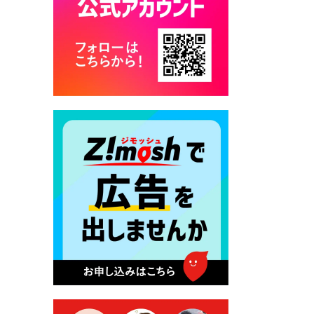
カード交付に伴う休日および
平日夜間開庁の案内
2026年7月22日 令和８年度
「こども文化パスポート事
業」
2026年7月21日 卜仙の郷 お
盆期間の営業時間のお知らせ
2026年7月17日 バス経路検索
のご利用案内
2026年7月10日 台湾伝統音楽
団体 「北埔八音団・楽善軒」
公演開催のお知らせ
2026年7月9日 クラウドファ
ンディング型ふるさと納税の
実施について
2026年7月9日 農地法等に係