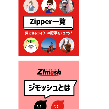
る各種申請に係る登記事項証
明書の添付省略について
2026年7月9日 廃食用油の回
収
2026年7月7日 「おゆずりコ
ーナー」について
2026年7月1日 豊前市民プール
一般開放
2026年7月1日 「豊前市定住促
進奨励金」が始まります！
（令和８年４月１日施行）
2026年6月25日 指定ごみ袋価
格改定
2026年6月23日 公告一覧（市
内業者対象）を更新しまし
た。