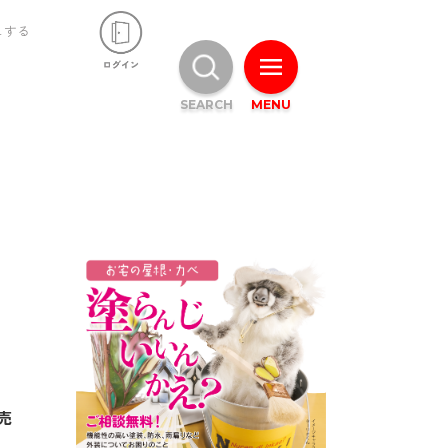
ュする
SEARCH
MENU
売