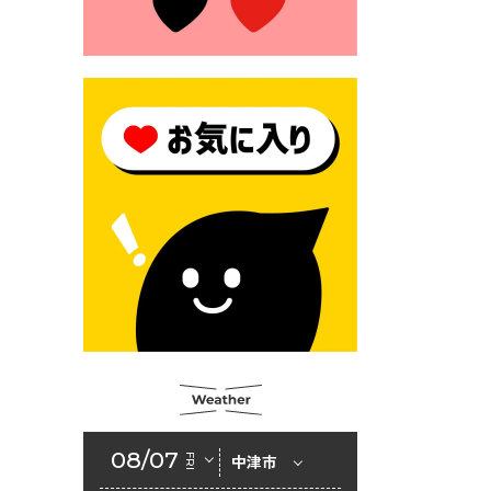
2026年6月23日 （一財）豊前
市佐野・則尾育英会奨学生募
集の「てびき」
2026年6月22日 神楽人の祭展
2026年6月18日 セアカゴケグ
モにご注意ください！
2026年6月17日 クーリングシ
ェルターの指定
2026年6月10日 令和８年経済
センサス-活動調査
2026年6月9日 令和８年第３
回定例会「一般質問一覧表」
2026年6月5日 新婚世帯の家
賃の助成をしています
08/07
FRI
中津市
2026年6月2日 戸籍に氏名の
振り仮名が記載されます